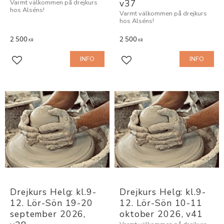
v37
Varmt välkommen på drejkurs
hos Alséns!
Varmt välkommen på drejkurs
hos Alséns!
2 500
2 500
KR
KR
INFO
INFO
Add to favorites
Add to favorites
Drejkurs Helg: kl.9-
Drejkurs Helg: kl.9-
12. Lör-Sön 19-20 
12. Lör-Sön 10-11 
september 2026, 
oktober 2026, v41