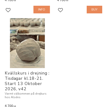
KR
KR
INFO
BUY
Add to favorites
Add to favorites
Kvällskurs i drejning : 
Tisdagar kl.18-21. 
Start 13 Oktober 
2026, v42
Varmt välkommen på drejkurs
hos Alséns
4 700
KR