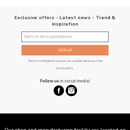
Exclusive offers - Latest news - Trend &
inspiration
SIGN UP
There is no obligation and you can unsubscribe at any time
privacypolicy
.
Follow us
in social media!
Our shop and manufacturing facility are located on