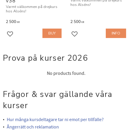
v38
Varmt välkommen på drejkurs
hos Alséns!
Varmt välkommen på drejkurs
hos Alséns!
2 500
2 500
KR
KR
BUY
INFO
Add to favorites
Add to favorites
Prova på kurser 2026
No products found.
Frågor & svar gällande våra
kurser
Hur många kursdeltagare tar ni emot per tillfälle?
Ångerrätt och reklamation