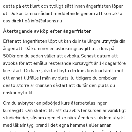
detta på ett klart och tydligt sätt innan ångerfristen löper
ut. Du kan lämna sådant meddelande genom att kontakta
oss direkt på info@alsens.nu
Återtagande av köp efter ångerfristen
Efter att ångerfristen löpt ut kan du inte längre utnyttja din
ångerrätt. Då kommer en avbokningsavgift att dras på
500kr om du sedan väljer att avboka. Senast datum att
avboka för att erhålla resterande kursavgift är 14dagar före
kursstart. Du kan självklart byta din kurs kostnadsfritt mot
ett annat tillfälle i mån av plats. Ju tidigare du ombokar
desto större är chansen såklart att du får den plats du
önskar byta till.
Om du avbryter en påbörjad kurs återbetalas ingen
kursavgift. Om skälet till att du avbryter kursen är varaktigt
studiehinder, såsom egen eller närståendes sjukdom styrkt
med läkarintyg, brand i det egna hemmet eller annan