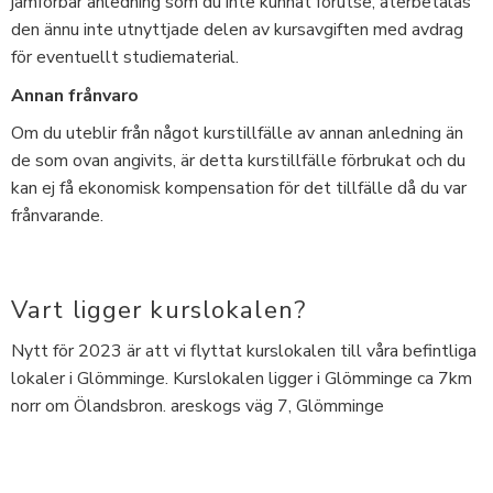
jämförbar anledning som du inte kunnat förutse, återbetalas
den ännu inte utnyttjade delen av kursavgiften med avdrag
för eventuellt studiematerial.
Annan frånvaro
Om du uteblir från något kurstillfälle av annan anledning än
de som ovan angivits, är detta kurstillfälle förbrukat och du
kan ej få ekonomisk kompensation för det tillfälle då du var
frånvarande.
Vart ligger kurslokalen?
Nytt för 2023 är att vi flyttat kurslokalen till våra befintliga
lokaler i Glömminge. Kurslokalen ligger i Glömminge ca 7km
norr om Ölandsbron. areskogs väg 7, Glömminge