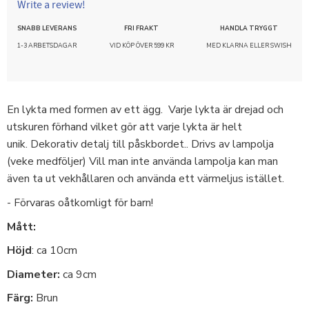
Write a review!
SNABB LEVERANS
FRI FRAKT
HANDLA TRYGGT
1-3 ARBETSDAGAR
VID KÖP ÖVER 599 KR
MED KLARNA ELLER SWISH
En lykta med formen av ett ägg. Varje lykta är drejad och
utskuren förhand vilket gör att varje lykta är helt
unik. Dekorativ detalj till påskbordet.. Drivs av lampolja
(veke medföljer) Vill man inte använda lampolja kan man
även ta ut vekhållaren och använda ett värmeljus istället.
- Förvaras oåtkomligt för barn!
Mått:
Höjd
: ca 10cm
Diameter:
ca 9cm
Färg:
Brun