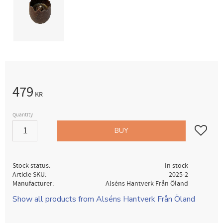
479
KR
Quantity
Add to fav
BUY
Stock status
In stock
Article SKU
2025-2
Manufacturer
Alséns Hantverk Från Öland
Show all products from Alséns Hantverk Från Öland