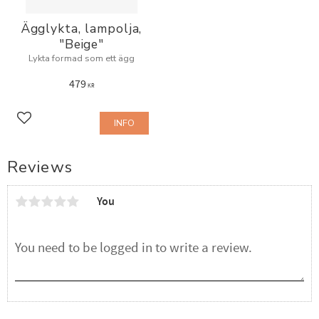
Ägglykta, lampolja,
"Beige"
Lykta formad som ett ägg
479
KR
INFO
Add to favorites
Reviews
You