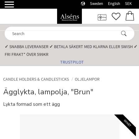
Sweden
English
SEK
Menu
FAVORI
BASK
✓
SNABBA LEVERANSER️
✓
BETALA SÄKERT MED KLARNA ELLER SWISH️
✓
FRI FRAKT* ÖVER 599KR️
TRUSTPILOT
CANDLE HOLDERS & CANDLESTICKS
OLJELAMPOR
Ägglykta, lampolja, "Brun"
Lykta formad som ett ägg
NYHET