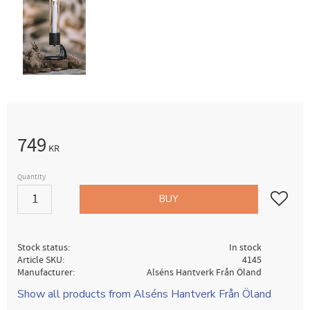
749
KR
Quantity
Add to fav
BUY
Stock status
In stock
Article SKU
4145
Manufacturer
Alséns Hantverk Från Öland
Show all products from Alséns Hantverk Från Öland