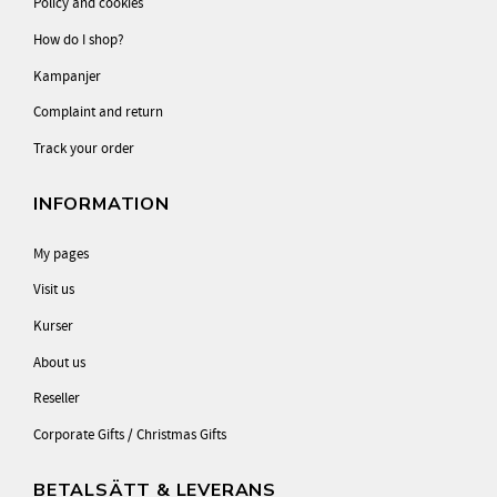
Policy and cookies
How do I shop?
Kampanjer
Complaint and return
Track your order
INFORMATION
My pages
Visit us
Kurser
About us
Reseller
Corporate Gifts / Christmas Gifts
BETALSÄTT & LEVERANS