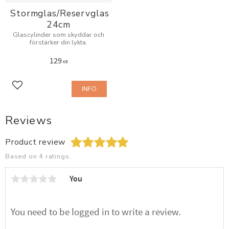
Stormglas/Reservglas
24cm
Glascylinder som skyddar och
förstärker din lykta.
129
KR
INFO
Add to favorites
Reviews
Product review
Based on 4 ratings.
You