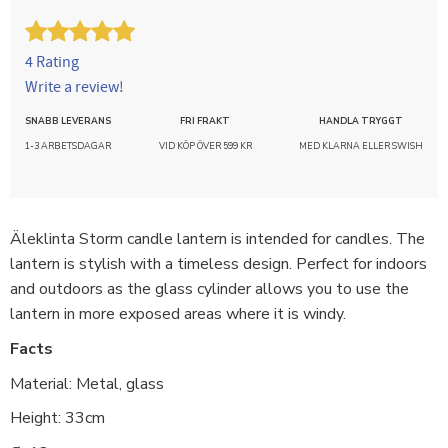
4 Rating
Write a review!
SNABB LEVERANS
FRI FRAKT
HANDLA TRYGGT
1-3 ARBETSDAGAR
VID KÖP ÖVER 599 KR
MED KLARNA ELLER SWISH
Äleklinta Storm candle lantern is intended for candles. The
lantern is stylish with a timeless design. Perfect for indoors
and outdoors as the glass cylinder allows you to use the
lantern in more exposed areas where it is windy.
Facts
Material: Metal, glass
Height: 33cm