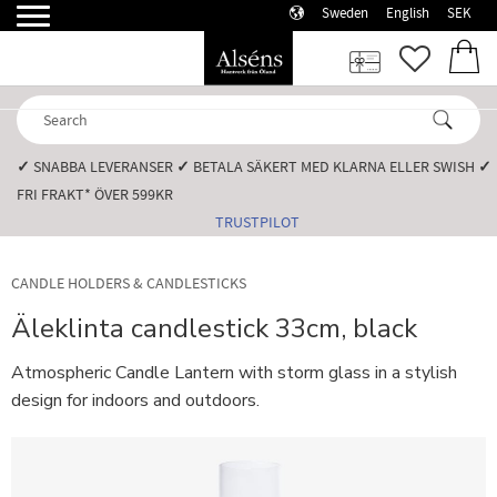
Sweden
English
SEK
Menu
FAVORI
BASK
✓
SNABBA LEVERANSER️
✓
BETALA SÄKERT MED KLARNA ELLER SWISH️
✓
FRI FRAKT* ÖVER 599KR️
TRUSTPILOT
CANDLE HOLDERS & CANDLESTICKS
Äleklinta candlestick 33cm, black
Atmospheric Candle Lantern with storm glass in a stylish
design for indoors and outdoors.