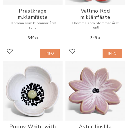
Prästkrage
Vallmo Röd
m.klämfäste
m.klämfäste
Blomma som blommar året
Blomma som blommar året
runt!
runt!
349
349
KR
KR
INFO
INFO
Add to favorites
Add to favorites
Poppy White with
Aster ljuslila