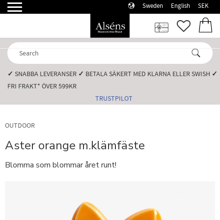
Sweden
English
SEK
Menu
FAVORI
BASK
✓
SNABBA LEVERANSER️
✓
BETALA SÄKERT MED KLARNA ELLER SWISH️
✓
FRI FRAKT* ÖVER 599KR️
TRUSTPILOT
OUTDOOR
Aster orange m.klämfäste
Blomma som blommar året runt!