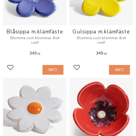
Blåsippa m.klämfäste
Gulsippa m.klämfäste
Blomma som blommar året
Blomma som blommar året
runt!
runt!
349
349
KR
KR
INFO
INFO
Add to favorites
Add to favorites