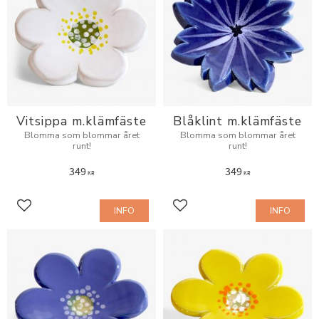
Vitsippa m.klämfäste
Blåklint m.klämfäste
Blomma som blommar året
Blomma som blommar året
runt!
runt!
349
349
KR
KR
INFO
INFO
Add to favorites
Add to favorites