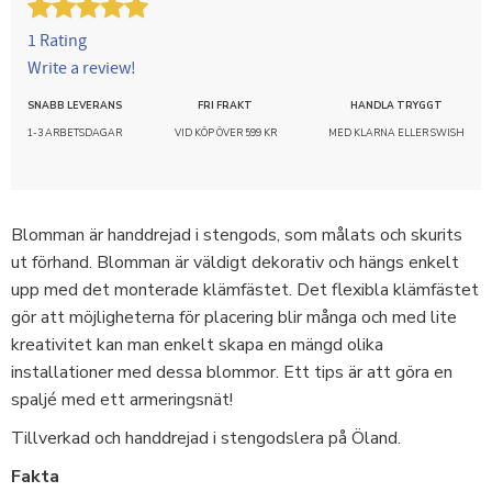
1 Rating
Write a review!
SNABB LEVERANS
FRI FRAKT
HANDLA TRYGGT
1-3 ARBETSDAGAR
VID KÖP ÖVER 599 KR
MED KLARNA ELLER SWISH
Blomman är handdrejad i stengods, som målats och skurits
ut förhand. Blomman är väldigt dekorativ och hängs enkelt
upp med det monterade klämfästet. Det flexibla klämfästet
gör att möjligheterna för placering blir många och med lite
kreativitet kan man enkelt skapa en mängd olika
installationer med dessa blommor. Ett tips är att göra en
spaljé med ett armeringsnät!
Tillverkad och handdrejad i stengodslera på Öland.
Fakta