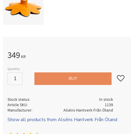
349
KR
Quantity
Add to fav
BUY
Stock status
In stock
Article SKU
1139
Manufacturer
Alséns Hantverk Från Öland
Show all products from Alséns Hantverk Från Öland