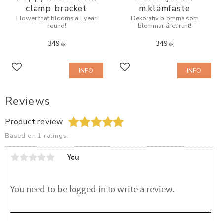
clamp bracket
m.klämfäste
Flower that blooms all year
Dekorativ blomma som
round!
blommar året runt!
349
349
KR
KR
INFO
INFO
Add to favorites
Add to favorites
Reviews
Product review
Based on 1 ratings.
You