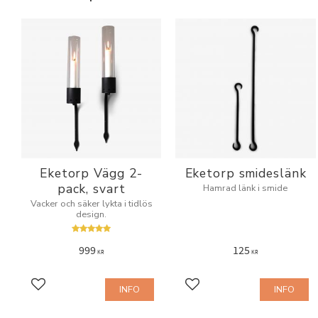
Eketorp Vägg 2-
Eketorp smideslänk
pack, svart
Hamrad länk i smide
Vacker och säker lykta i tidlös
design.
999
125
KR
KR
INFO
INFO
Add to favorites
Add to favorites