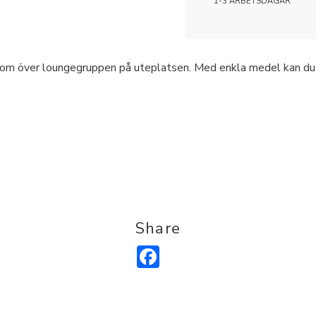
1-3 ARBETSDAGAR
som över loungegruppen på uteplatsen. Med enkla medel kan du 
Share
Facebook