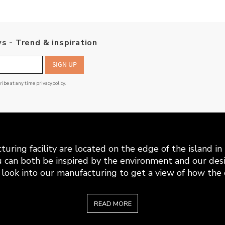
s - Trend & inspiration
SIGN UP
cribe at any time
privacypolicy
.
uring facility are located on the edge of the island i
 can both be inspired by the environment and our desi
look into our manufacturing to get a view of how the c
READ MORE