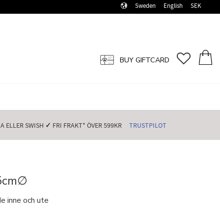
Sweden
English
SEK
FAVORI
BASK
BUY GIFTCARD
 ELLER SWISH️
✓
FRI FRAKT* ÖVER 599KR️
TRUSTPILOT
45cm∅
de inne och ute