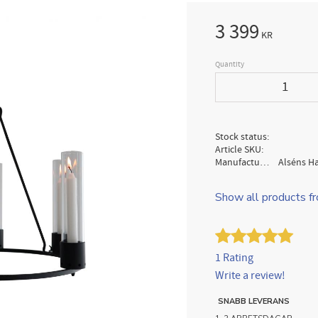
3 399
KR
Quantity
Stock status
Article SKU
Manufacturer
Alséns H
Show all products f
1 Rating
Write a review!
SNABB LEVERANS