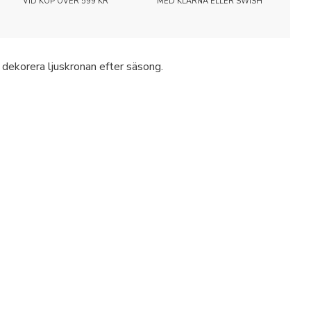
VID KÖP ÖVER 599 KR
MED KLARNA ELLER SWISH
dekorera ljuskronan efter säsong.