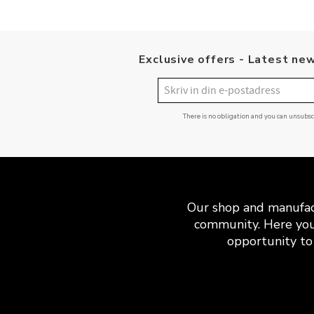
Exclusive offers - Latest new
There is no obligation and you can unsubs
Our shop and manufact
community. Here you
opportunity to 