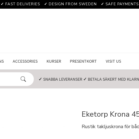
✓
FAST DELIVERIES
✓
DESIGN FROM SWEDEN
✓
SAFE PAYMENTS
NS
ACCESSORIES
KURSER
PRESENTKORT
VISIT US
✓
SNABBA LEVERANSER️
✓
BETALA SÄKERT MED KLARNA
Eketorp Krona 
Rustik takljuskrona för bå