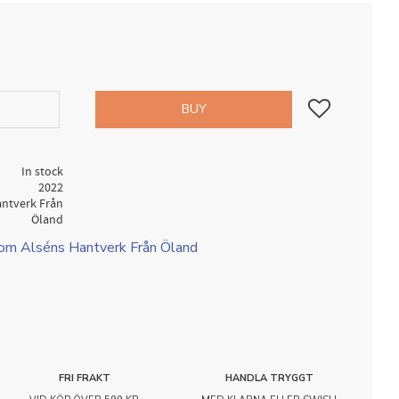
Add to favorites
BUY
In stock
2022
antverk Från
Öland
rom Alséns Hantverk Från Öland
FRI FRAKT
HANDLA TRYGGT