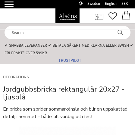
Sweden
English
SEK
Menu
FAVORI
BASK
✓
SNABBA LEVERANSER️
✓
BETALA SÄKERT MED KLARNA ELLER SWISH️
✓
FRI FRAKT* ÖVER 599KR️
TRUSTPILOT
DECORATIONS
Jordgubbsbricka rektangulär 20x27 -
ljusblå
En bricka som sprider sommarkänsla och blir en uppskattad
detalj i hemmet – både till vardag och fest.