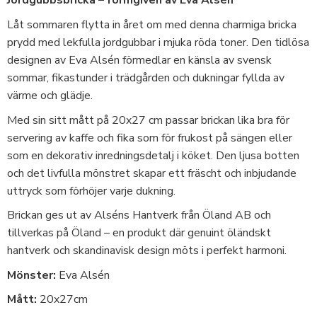
Jordgubbsbricka – formgiven av Eva Alsén
Låt sommaren flytta in året om med denna charmiga bricka
prydd med lekfulla jordgubbar i mjuka röda toner. Den tidlösa
designen av Eva Alsén förmedlar en känsla av svensk
sommar, fikastunder i trädgården och dukningar fyllda av
värme och glädje.
Med sin sitt mått på 20x27 cm passar brickan lika bra för
servering av kaffe och fika som för frukost på sängen eller
som en dekorativ inredningsdetalj i köket. Den ljusa botten
och det livfulla mönstret skapar ett fräscht och inbjudande
uttryck som förhöjer varje dukning.
Brickan ges ut av Alséns Hantverk från Öland AB och
tillverkas på Öland – en produkt där genuint öländskt
hantverk och skandinavisk design möts i perfekt harmoni.
Mönster:
Eva Alsén
Mått:
20x27cm