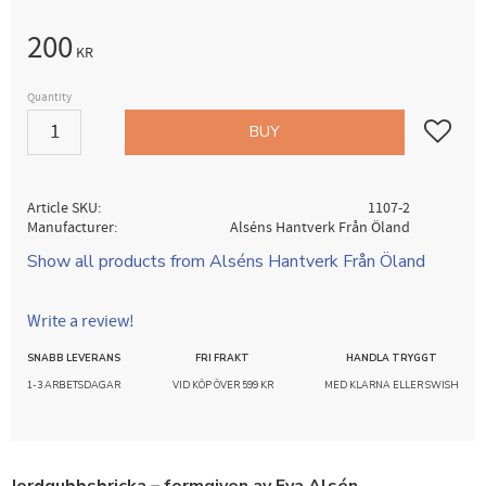
200
KR
Quantity
Add to fav
BUY
Article SKU
1107-2
Manufacturer
Alséns Hantverk Från Öland
Show all products from Alséns Hantverk Från Öland
Write a review!
SNABB LEVERANS
FRI FRAKT
HANDLA TRYGGT
1-3 ARBETSDAGAR
VID KÖP ÖVER 599 KR
MED KLARNA ELLER SWISH