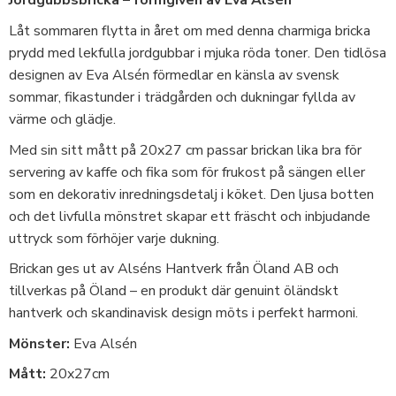
Jordgubbsbricka – formgiven av Eva Alsén
Låt sommaren flytta in året om med denna charmiga bricka
prydd med lekfulla jordgubbar i mjuka röda toner. Den tidlösa
designen av Eva Alsén förmedlar en känsla av svensk
sommar, fikastunder i trädgården och dukningar fyllda av
värme och glädje.
Med sin sitt mått på 20x27 cm passar brickan lika bra för
servering av kaffe och fika som för frukost på sängen eller
som en dekorativ inredningsdetalj i köket. Den ljusa botten
och det livfulla mönstret skapar ett fräscht och inbjudande
uttryck som förhöjer varje dukning.
Brickan ges ut av Alséns Hantverk från Öland AB och
tillverkas på Öland – en produkt där genuint öländskt
hantverk och skandinavisk design möts i perfekt harmoni.
Mönster:
Eva Alsén
Mått:
20x27cm