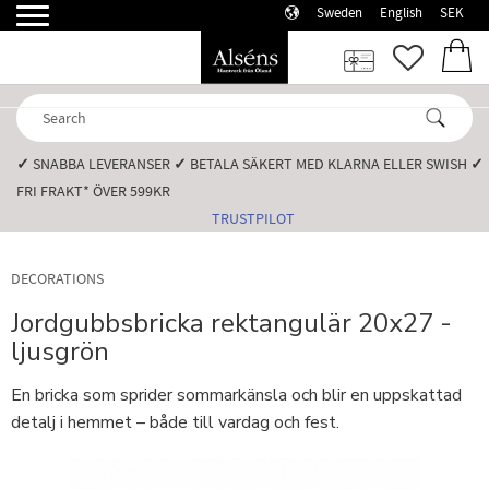
Sweden
English
SEK
Menu
FAVORI
BASK
✓
SNABBA LEVERANSER️
✓
BETALA SÄKERT MED KLARNA ELLER SWISH️
✓
FRI FRAKT* ÖVER 599KR️
TRUSTPILOT
DECORATIONS
Jordgubbsbricka rektangulär 20x27 -
ljusgrön
En bricka som sprider sommarkänsla och blir en uppskattad
detalj i hemmet – både till vardag och fest.