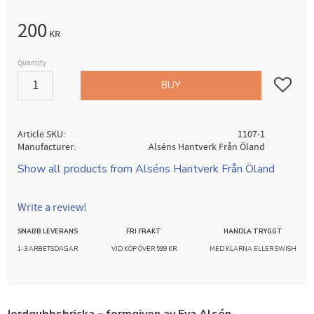
200
KR
Quantity
Add to fav
BUY
Article SKU
1107-1
Manufacturer
Alséns Hantverk Från Öland
Show all products from Alséns Hantverk Från Öland
Write a review!
SNABB LEVERANS
FRI FRAKT
HANDLA TRYGGT
1-3 ARBETSDAGAR
VID KÖP ÖVER 599 KR
MED KLARNA ELLER SWISH