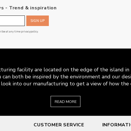
s - Trend & inspiration
SIGN UP
cribe at any time
privacypolicy
.
uring facility are located on the edge of the island i
 can both be inspired by the environment and our desi
look into our manufacturing to get a view of how the c
READ MORE
CUSTOMER SERVICE
INFORMAT