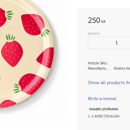
250
KR
Quantity
Article SKU
Manufacturer
Alséns H
Show all products f
Write a review!
SNABB LEVERANS
1-3 ARBETSDAGAR