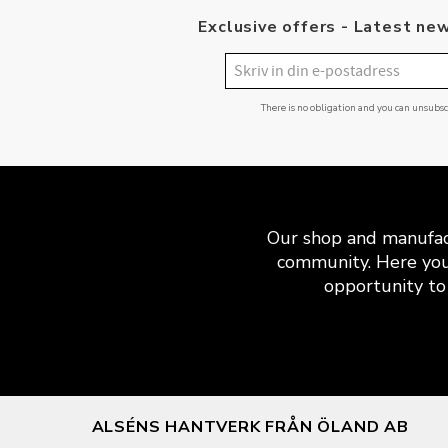
Exclusive offers - Latest new
There is no obligation and you can unsubs
Our shop and manufact
community. Here you
opportunity to 
ALSÉNS HANTVERK FRÅN ÖLAND AB