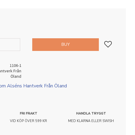
Add to favorites
BUY
1106-1
antverk Från
Öland
rom Alséns Hantverk Från Öland
FRI FRAKT
HANDLA TRYGGT
VID KÖP ÖVER 599 KR
MED KLARNA ELLER SWISH