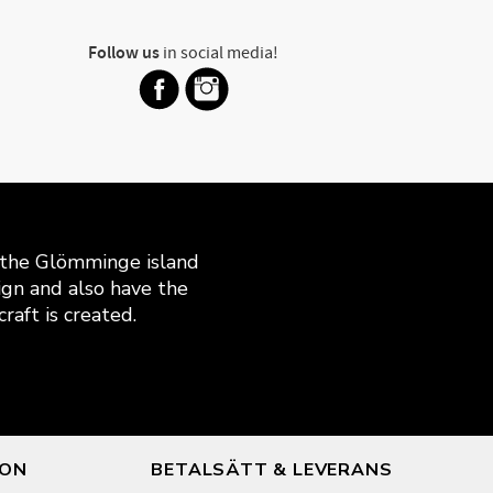
Follow us
in social media!
n the Glömminge island
gn and also have the
raft is created.
ION
BETALSÄTT & LEVERANS