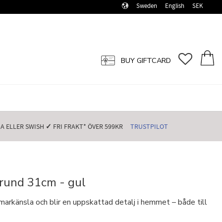
Sweden
English
SEK
FAVORI
BASK
BUY GIFTCARD
 ELLER SWISH️
✓
FRI FRAKT* ÖVER 599KR️
TRUSTPILOT
rund 31cm - gul
arkänsla och blir en uppskattad detalj i hemmet – både till