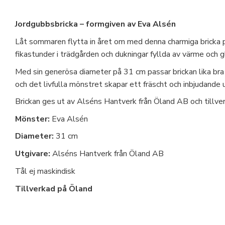
Jordgubbsbricka – formgiven av Eva Alsén
Låt sommaren flytta in året om med denna charmiga bricka p
fikastunder i trädgården och dukningar fyllda av värme och g
Med sin generösa diameter på 31 cm passar brickan lika bra f
och det livfulla mönstret skapar ett fräscht och inbjudande 
Brickan ges ut av Alséns Hantverk från Öland AB och tillve
Mönster:
Eva Alsén
Diameter:
31 cm
Utgivare:
Alséns Hantverk från Öland AB
Tål ej maskindisk
Tillverkad på Öland