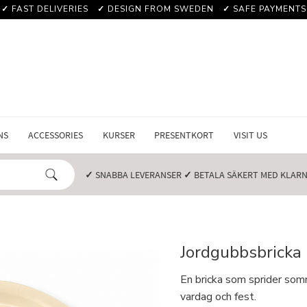
✓
FAST DELIVERIES
✓
DESIGN FROM SWEDEN
✓
SAFE PAYMENTS
NS
ACCESSORIES
KURSER
PRESENTKORT
VISIT US
✓
SNABBA LEVERANSER️
✓
BETALA SÄKERT MED KLARNA
Jordgubbsbricka 
En bricka som sprider somm
vardag och fest.