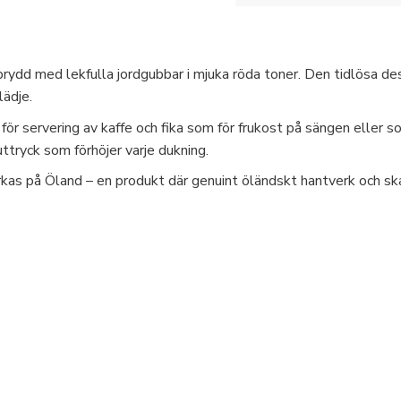
rydd med lekfulla jordgubbar i mjuka röda toner. Den tidlösa d
lädje.
ör servering av kaffe och fika som för frukost på sängen eller s
uttryck som förhöjer varje dukning.
rkas på Öland – en produkt där genuint öländskt hantverk och sk