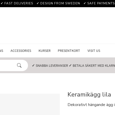
✓
FAST DELIVERIES
✓
DESIGN FROM SWEDEN
✓
SAFE PAYMENTS
NS
ACCESSORIES
KURSER
PRESENTKORT
VISIT US
✓
SNABBA LEVERANSER️
✓
BETALA SÄKERT MED KLARNA
Keramikägg lila
Dekorativt hängande ägg 