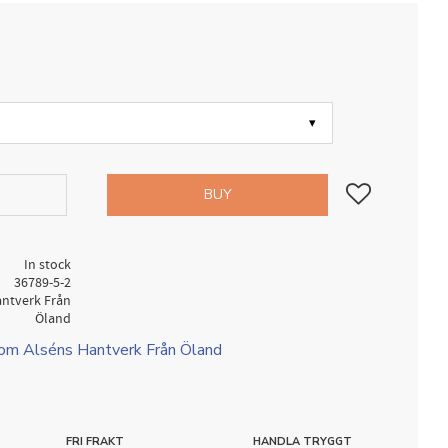
Add to favorites
BUY
In stock
36789-5-2
antverk Från
Öland
rom Alséns Hantverk Från Öland
FRI FRAKT
HANDLA TRYGGT