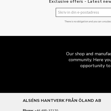
Exclusive offers - Latest new
There is no obligation and you can unsubs
Our shop and manufact
community. Here you
opportunity to 
ALSÉNS HANTVERK FRÅN ÖLAND AB
Phone:
+46 485-37170