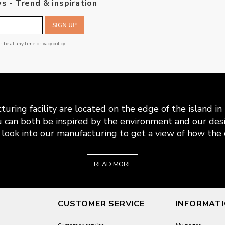
s - Trend & inspiration
SIGN UP
cribe at any time
privacypolicy
.
uring facility are located on the edge of the island i
 can both be inspired by the environment and our desi
look into our manufacturing to get a view of how the c
READ MORE
CUSTOMER SERVICE
INFORMAT