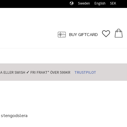
Sweden
English
SEK
FAVORI
BASK
BUY GIFTCARD
 ELLER SWISH️
✓
FRI FRAKT* ÖVER 599KR️
TRUSTPILOT
i stengodslera