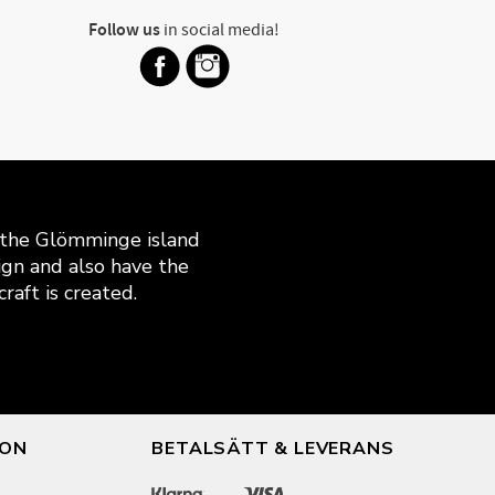
Follow us
in social media!
n the Glömminge island
gn and also have the
raft is created.
ION
BETALSÄTT & LEVERANS