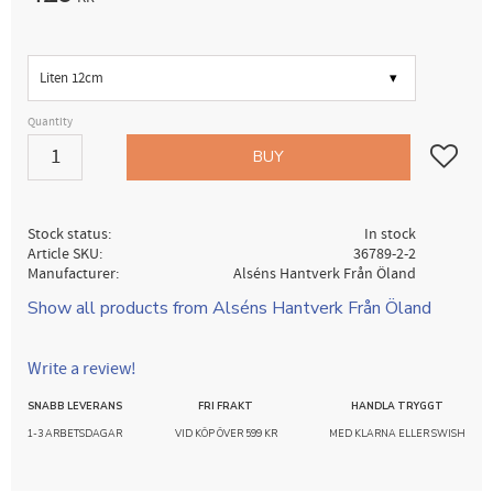
Size
Quantity
Add to fav
BUY
Stock status
In stock
Article SKU
36789-2-2
Manufacturer
Alséns Hantverk Från Öland
Show all products from Alséns Hantverk Från Öland
Write a review!
SNABB LEVERANS
FRI FRAKT
HANDLA TRYGGT
1-3 ARBETSDAGAR
VID KÖP ÖVER 599 KR
MED KLARNA ELLER SWISH