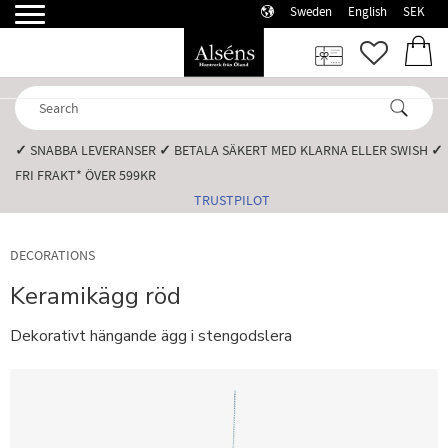
Sweden
English
SEK
Menu
FAVORI
BASK
✓
SNABBA LEVERANSER️
✓
BETALA SÄKERT MED KLARNA ELLER SWISH️
✓
FRI FRAKT* ÖVER 599KR️
TRUSTPILOT
DECORATIONS
Keramikägg röd
Dekorativt hängande ägg i stengodslera