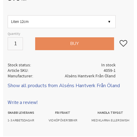
Size
Quantity
Add to fav
BUY
Stock status
In stock
Article SKU
4059-1
Manufacturer
Alséns Hantverk Från Öland
Show all products from Alséns Hantverk Från Öland
Write a review!
SNABB LEVERANS
FRI FRAKT
HANDLA TRYGGT
1-3 ARBETSDAGAR
VID KÖP ÖVER 599 KR
MED KLARNA ELLER SWISH