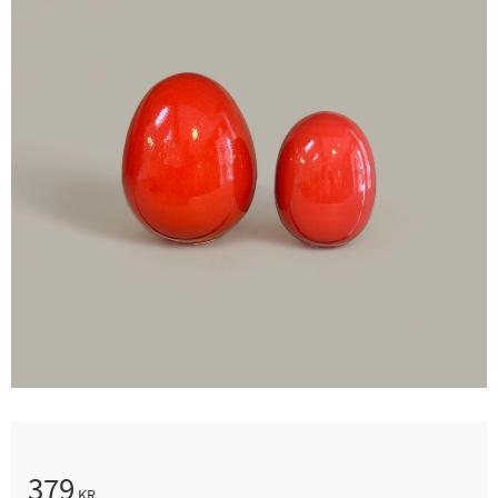
379
KR