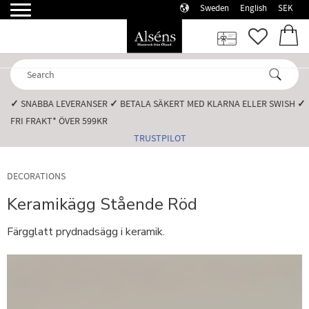
Sweden
English
SEK
Menu
FAVORI
BASK
✓
SNABBA LEVERANSER️
✓
BETALA SÄKERT MED KLARNA ELLER SWISH️
✓
FRI FRAKT* ÖVER 599KR️
TRUSTPILOT
DECORATIONS
Keramikägg Stående Röd
Färgglatt prydnadsägg i keramik.