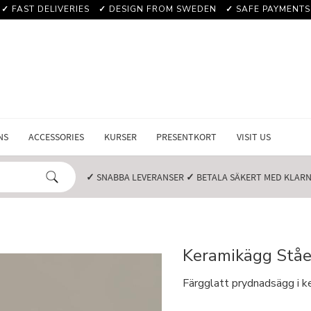
✓
FAST DELIVERIES
✓
DESIGN FROM SWEDEN
✓
SAFE PAYMENTS
NS
ACCESSORIES
KURSER
PRESENTKORT
VISIT US
✓
SNABBA LEVERANSER️
✓
BETALA SÄKERT MED KLARNA
Keramikägg Stå
Färgglatt prydnadsägg i k