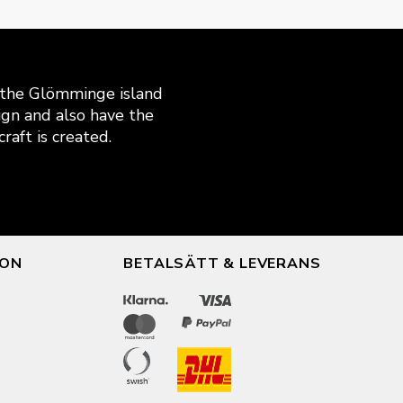
n the Glömminge island
gn and also have the
raft is created.
ION
BETALSÄTT & LEVERANS