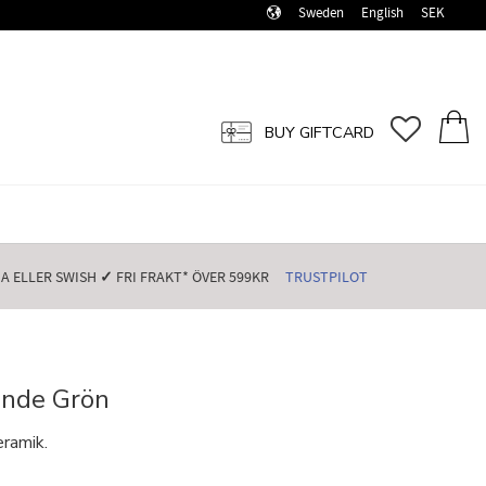
Sweden
English
SEK
FAVORI
BASK
BUY GIFTCARD
 ELLER SWISH️
✓
FRI FRAKT* ÖVER 599KR️
TRUSTPILOT
ende Grön
eramik.