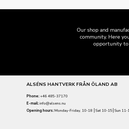
Our shop and manufact
community. Here you
opportunity to 
ALSÉNS HANTVERK FRÅN ÖLAND AB
Phone:
+46 485-37170
E-mail:
info@alsens.nu
Opening hours:
Monday-Friday, 10-18 ⎮Sat 10-15⎮Sun 11