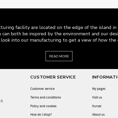
uring facility are located on the edge of the island i
 can both be inspired by the environment and our desi
look into our manufacturing to get a view of how the c
READ MORE
CUSTOMER SERVICE
INFORMAT
Customer service
My pages
Terms and conditions
Visit us
-15
Policy and cookies
Kurser
How do I shop?
About us