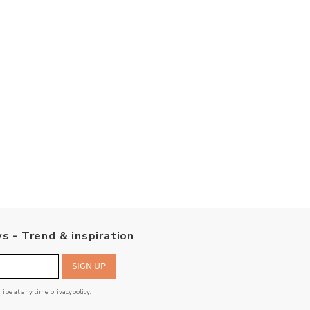
s - Trend & inspiration
SIGN UP
cribe at any time
privacypolicy
.