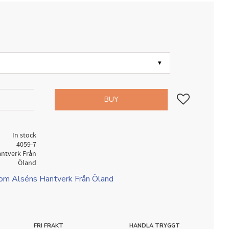
Add to favorites
BUY
In stock
4059-7
antverk Från
Öland
rom Alséns Hantverk Från Öland
FRI FRAKT
HANDLA TRYGGT