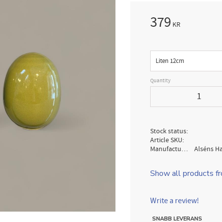
379
KR
Size
Quantity
Stock status
Article SKU
Manufacturer
Alséns H
Show all products f
Write a review!
SNABB LEVERANS