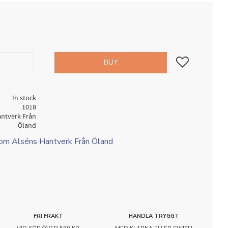
Add to favorites
BUY
In stock
1018
antverk Från
Öland
rom Alséns Hantverk Från Öland
FRI FRAKT
HANDLA TRYGGT