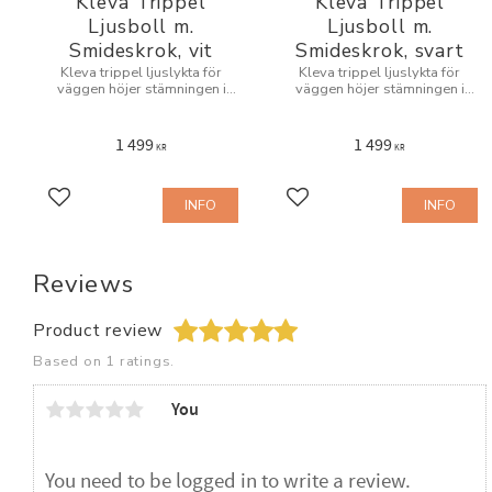
Kleva Trippel
Kleva Trippel
Ljusboll m.
Ljusboll m.
Smideskrok, vit
Smideskrok, svart
Kleva trippel ljuslykta för
Kleva trippel ljuslykta för
väggen höjer stämningen i
väggen höjer stämningen i
rummet
rummet
1 499
1 499
KR
KR
INFO
INFO
Add to favorites
Add to favorites
Reviews
Product review
Based on 1 ratings.
You