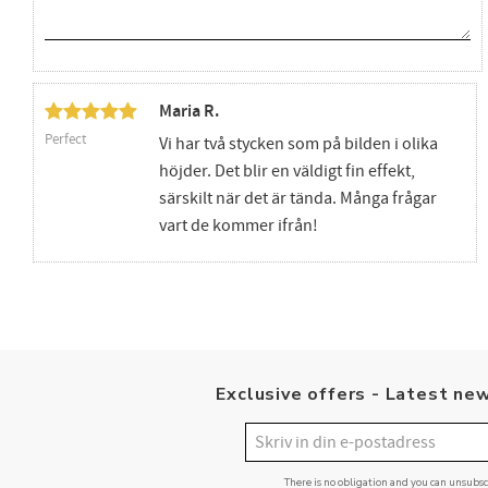
Maria R.
Perfect
Vi har två stycken som på bilden i olika
höjder. Det blir en väldigt fin effekt,
särskilt när det är tända. Många frågar
vart de kommer ifrån!
Exclusive offers - Latest new
There is no obligation and you can unsubs