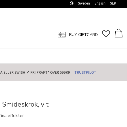
Sweden
English
SEK
FAVORI
BASK
BUY GIFTCARD
 ELLER SWISH️
✓
FRI FRAKT* ÖVER 599KR️
TRUSTPILOT
 Smideskrok, vit
ina effekter