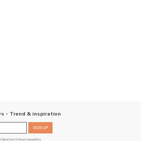
s - Trend & inspiration
SIGN UP
cribe at any time
privacypolicy
.