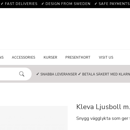
✓
FAST DELIVERIES
✓
DESIGN FROM SWEDEN
✓
SAFE PAYMENTS
NS
ACCESSORIES
KURSER
PRESENTKORT
VISIT US
✓
SNABBA LEVERANSER️
✓
BETALA SÄKERT MED KLARNA
Kleva Ljusboll m.
Snygg vägglykta som ger f