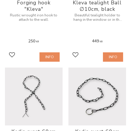
Forging hook
Kleva tealight Ball
"Kleva"
∅10cm, black
Rustic wrought iron hook to
Beautiful tealight holder to
attach to the wall.
hang in the window or in the
room
250
449
KR
KR
INFO
INFO
Add to favorites
Add to favorites