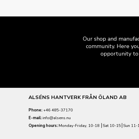
Our shop and manufact
community. Here you
opportunity to 
ALSÉNS HANTVERK FRÅN ÖLAND AB
Phone:
+46 485-37170
E-mail:
info@alsens.nu
Opening hours:
Monday-Friday, 10-18 ⎮Sat 10-15⎮Sun 11