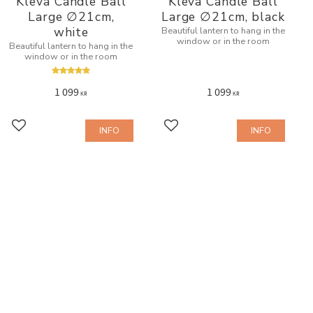
Kleva Candle Ball
Kleva Candle Ball
Large ∅21cm,
Large ∅21cm, black
white
Beautiful lantern to hang in the
window or in the room
Beautiful lantern to hang in the
window or in the room
1 099
1 099
KR
KR
INFO
INFO
Add to favorites
Add to favorites