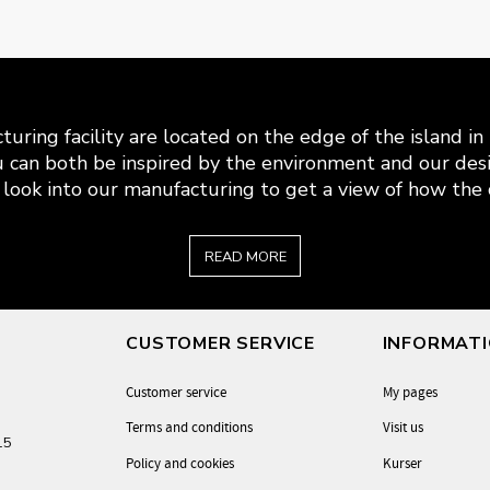
uring facility are located on the edge of the island i
 can both be inspired by the environment and our desi
look into our manufacturing to get a view of how the c
READ MORE
CUSTOMER SERVICE
INFORMAT
Customer service
My pages
Terms and conditions
Visit us
-15
Policy and cookies
Kurser