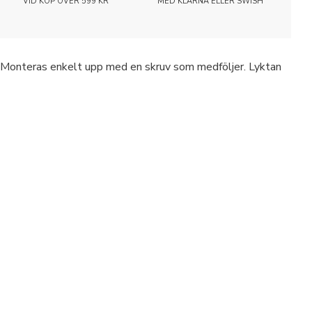
VID KÖP ÖVER 599 KR
MED KLARNA ELLER SWISH
nd. Monteras enkelt upp med en skruv som medföljer. Lyktan