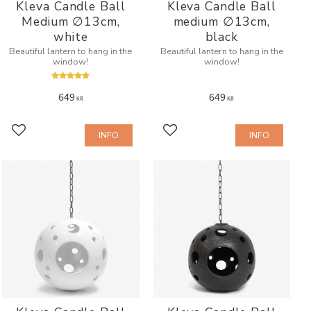
Kleva Candle Ball
Kleva Candle Ball
Medium ∅13cm,
medium ∅13cm,
white
black
Beautiful lantern to hang in the
Beautiful lantern to hang in the
window!
window!
649
649
KR
KR
INFO
INFO
Add to favorites
Add to favorites