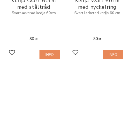
Kedja svart 60cm
Kedja svart 60cm
med ståltråd
med nyckelring
Svartlackerad kedja 60cm
Svart lackerad kedja 60 cm
80
80
KR
KR
INFO
INFO
Add to favorites
Add to favorites