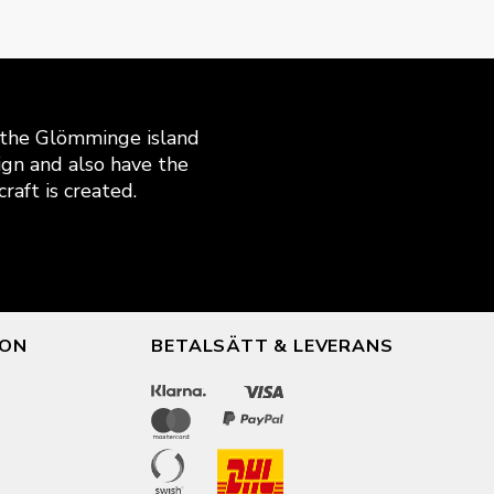
n the Glömminge island
gn and also have the
raft is created.
ION
BETALSÄTT & LEVERANS