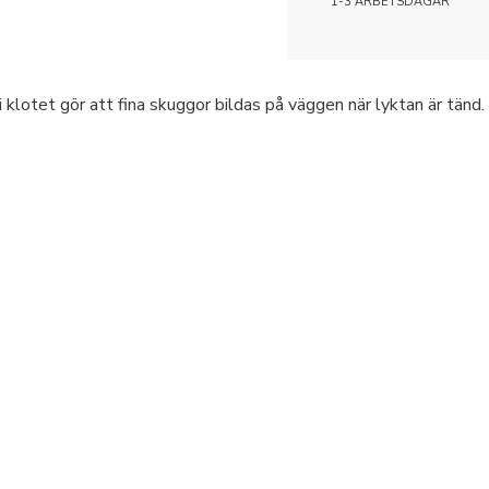
1-3 ARBETSDAGAR
i klotet gör att fina skuggor bildas på väggen när lyktan är tä