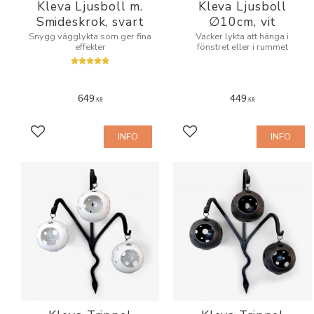
Kleva Ljusboll m.
Kleva Ljusboll
Smideskrok, svart
∅10cm, vit
Snygg vägglykta som ger fina
Vacker lykta att hänga i
effekter
fönstret eller i rummet
649
449
KR
KR
INFO
INFO
Add to favorites
Add to favorites