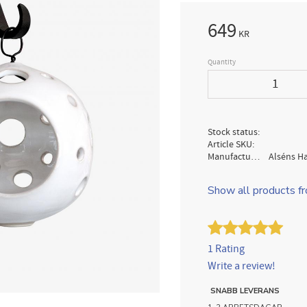
649
KR
Quantity
Stock status
Article SKU
Manufacturer
Alséns H
Show all products f
1 Rating
Write a review!
SNABB LEVERANS