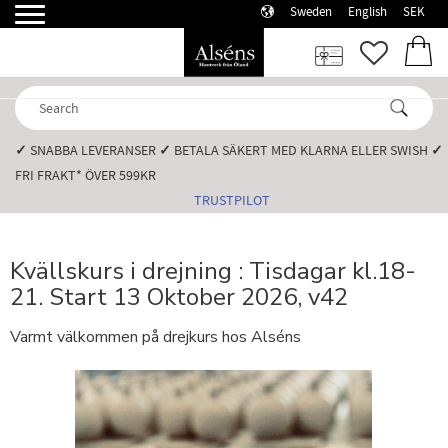
Sweden
English
SEK
Menu
FAVORI
BASK
✓
SNABBA LEVERANSER️
✓
BETALA SÄKERT MED KLARNA ELLER SWISH️
✓
FRI FRAKT* ÖVER 599KR️
TRUSTPILOT
Kvällskurs i drejning : Tisdagar kl.18-
21. Start 13 Oktober 2026, v42
Varmt välkommen på drejkurs hos Alséns