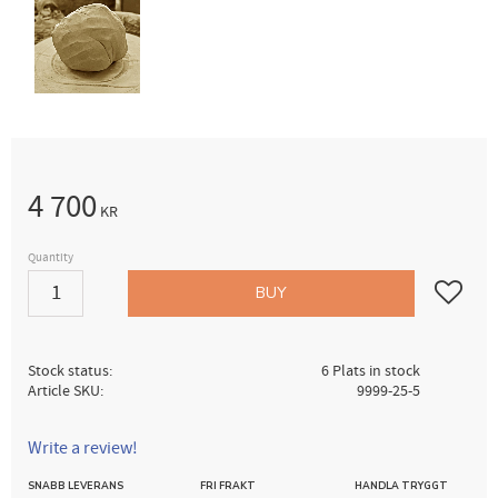
4 700
KR
Quantity
Add to fav
BUY
Stock status
6 Plats in stock
Article SKU
9999-25-5
Write a review!
SNABB LEVERANS
FRI FRAKT
HANDLA TRYGGT