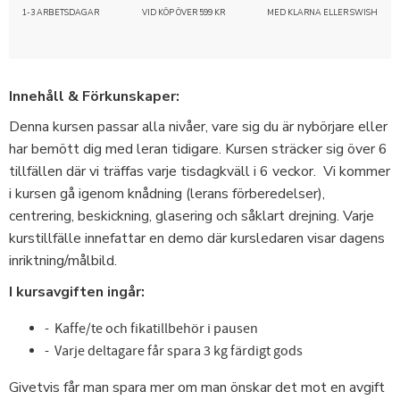
1-3 ARBETSDAGAR
VID KÖP ÖVER 599 KR
MED KLARNA ELLER SWISH
Innehåll & Förkunskaper:
Denna kursen passar alla nivåer, vare sig du är nybörjare eller
har bemött dig med leran tidigare. Kursen sträcker sig över 6
tillfällen där vi träffas varje tisdagkväll i 6 veckor. Vi kommer
i kursen gå igenom knådning (lerans förberedelser),
centrering, beskickning, glasering och såklart drejning. Varje
kurstillfälle innefattar en demo där kursledaren visar dagens
inriktning/målbild.
I kursavgiften ingår:
- Kaffe/te och fikatillbehör i pausen
- Varje deltagare får spara 3 kg färdigt gods
Givetvis får man spara mer om man önskar det mot en avgift