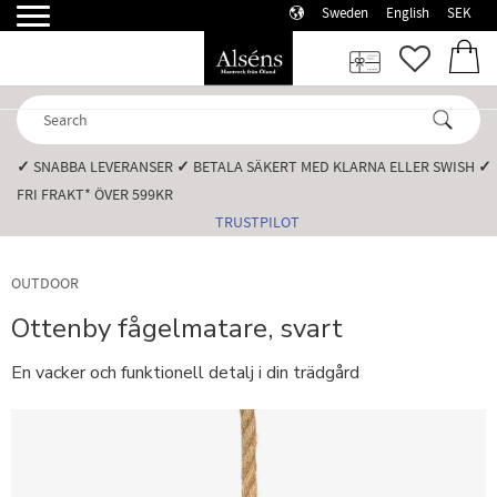
Sweden
English
SEK
Menu
FAVORI
BASK
✓
SNABBA LEVERANSER️
✓
BETALA SÄKERT MED KLARNA ELLER SWISH️
✓
FRI FRAKT* ÖVER 599KR️
TRUSTPILOT
OUTDOOR
Ottenby fågelmatare, svart
En vacker och funktionell detalj i din trädgård