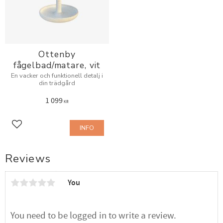
Ottenby
fågelbad/matare, vit
En vacker och funktionell detalj i
din trädgård
1 099
KR
INFO
Add to favorites
Reviews
You