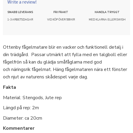
Write a review!
SNABB LEVERANS
FRI FRAKT
HANDLA TRYGGT
1-3 ARBETSDAGAR
VID KÖP ÖVER 599 KR
MED KLARNA ELLER SWISH
Ottenby fågelmatare blir en vacker och funktionell detalj i
din trädgård. Passar utmärkt att fylla med en talgboll eller
fågelfrön så kan du glädja småfåglarna med god
och näringsrik fågelmat. Häng fågelmataren nära ett fönster
och njut av naturens skådespel varje dag.
Fakta
Material: Stengods, Jute rep
Längd på rep: 2m
Diameter: ca 20cm
Kommentarer