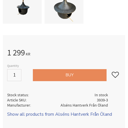
1 299
KR
Quantity
Add to fav
BUY
Stock status
In stock
Article SKU
3939-3
Manufacturer
Alséns Hantverk Från Öland
Show all products from Alséns Hantverk Från Öland