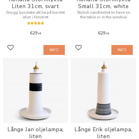
Liten 31cm, svart
Small 31cm, white
Snygg ljusstake att ha på bordet
Stylish candlestick to have on
eller i fönstret
the table or in the window
629
629
KR
KR
INFO
INFO
Add to favorites
Add to favorites
Långe Jan oljelampa,
Långe Erik oljelampa,
liten
liten