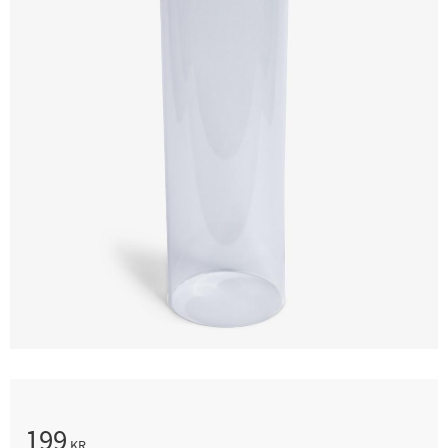
199
KR