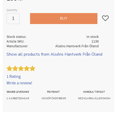
Quantity
Add to fav
BUY
Stock status
In stock
Article SKU
1130
Manufacturer
Alséns Hantverk Från Öland
Show all products from Alséns Hantverk Från Öland
1 Rating
Write a review!
SNABB LEVERANS
FRI FRAKT
HANDLA TRYGGT
1-3 ARBETSDAGAR
VID KÖP ÖVER 599 KR
MED KLARNA ELLER SWISH