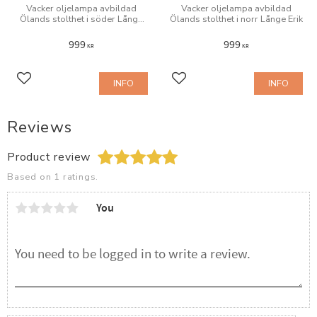
Vacker oljelampa avbildad
Vacker oljelampa avbildad
Ölands stolthet i söder Långe
Ölands stolthet i norr Långe Erik
Jan
999
999
KR
KR
INFO
INFO
Add to favorites
Add to favorites
Reviews
Product review
Based on 1 ratings.
You