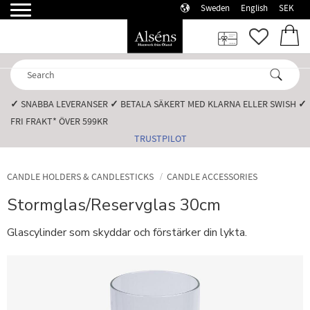
Sweden
English
SEK
Menu
FAVORI
BASK
✓
SNABBA LEVERANSER️
✓
BETALA SÄKERT MED KLARNA ELLER SWISH️
✓
FRI FRAKT* ÖVER 599KR️
TRUSTPILOT
CANDLE HOLDERS & CANDLESTICKS
CANDLE ACCESSORIES
Stormglas/Reservglas 30cm
Glascylinder som skyddar och förstärker din lykta.