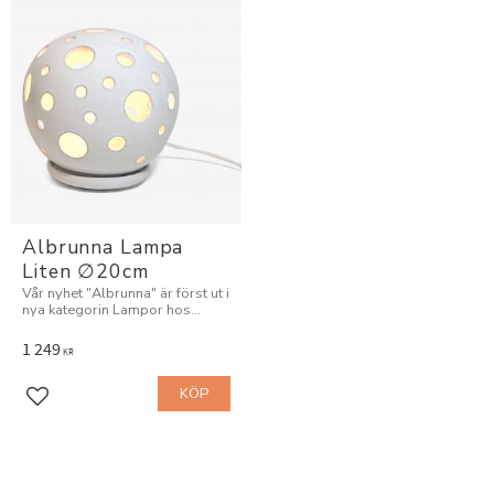
Albrunna Lampa 
Liten ∅20cm
Vår nyhet "Albrunna" är först ut i
nya kategorin Lampor hos
Alséns.
1 249
KR
KÖP
Lägg till i favoriter