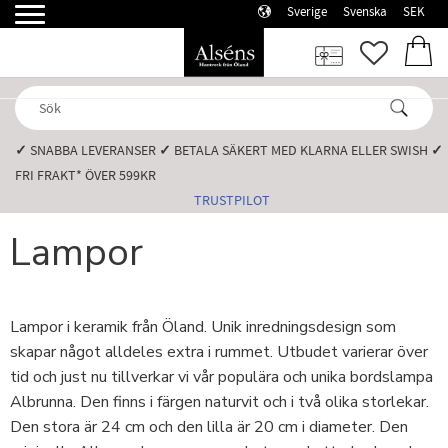
Sverige
Svenska
SEK
Meny
FAVORI
KUN
✓
SNABBA LEVERANSER️
✓
BETALA SÄKERT MED KLARNA ELLER SWISH️
✓
FRI FRAKT* ÖVER 599KR️
TRUSTPILOT
Lampor
Lampor i keramik från Öland. Unik inredningsdesign som
skapar något alldeles extra i rummet. Utbudet varierar över
tid och just nu tillverkar vi vår populära och unika bordslampa
Albrunna. Den finns i färgen naturvit och i två olika storlekar.
Den stora är 24 cm och den lilla är 20 cm i diameter. Den