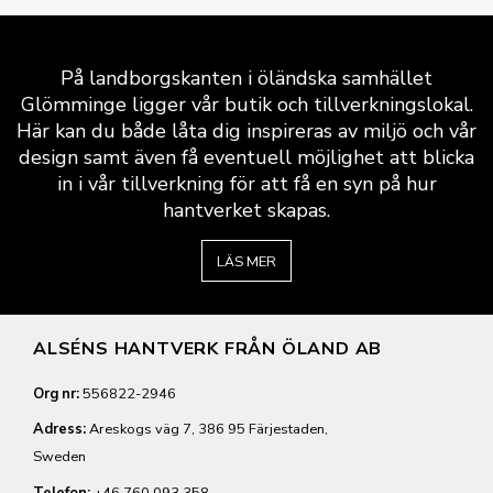
På landborgskanten i öländska samhället
Glömminge ligger vår butik och tillverkningslokal.
Här kan du både låta dig inspireras av miljö och vår
design samt även få eventuell möjlighet att blicka
in i vår tillverkning för att få en syn på hur
hantverket skapas.
LÄS MER
ALSÉNS HANTVERK FRÅN ÖLAND AB
Org nr:
556822-2946
Adress:
Areskogs väg 7, 386 95 Färjestaden,
Sweden