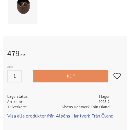
479
KR
Antal
Lägg till i
KÖP
Lagerstatus
I lager
Artikelnr
2025-2
Tillverkare
Alséns Hantverk Från Öland
Visa alla produkter från Alséns Hantverk Från Öland