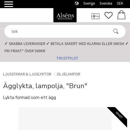
Sverige
Svenska
SEK
Meny
FAVORI
KUN
✓
SNABBA LEVERANSER️
✓
BETALA SÄKERT MED KLARNA ELLER SWISH️
✓
FRI FRAKT* ÖVER 599KR️
TRUSTPILOT
LJUSSTAKAR & LJUSLYKTOR
OLJELAMPOR
Ägglykta, lampolja, "Brun"
Lykta formad som ett ägg
NYHET