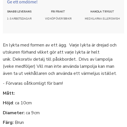
Ge ett omdöme!
SNABB LEVERANS
FRI FRAKT
HANDLA TRYGGT
1-3 ARBETSDAGAR
VID KÖP ÖVER 599 KR
MED KLARNA ELLER SWISH
En lykta med formen av ett ägg. Varje lykta är drejad och
utskuren förhand vilket gör att varje lykta är helt
unik. Dekorativ detalj till påskbordet.. Drivs av lampolja
(veke medföljer) Vill man inte använda lampolja kan man
även ta ut vekhållaren och använda ett värmeljus istället.
- Förvaras oåtkomligt för barn!
Mått:
Höjd
: ca 10cm
Diameter:
ca 9cm
Färg:
Brun