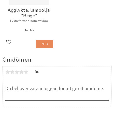
Ägglykta, lampolja,
"Beige"
Lykta formad som ett ägg
479
KR
INFO
Lägg till i favoriter
Omdömen
Du