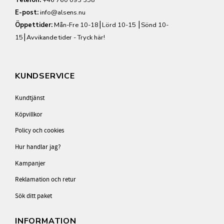
Telefon:
+46 760 093 358
E-post:
info@alsens.nu
Öppettider:
Mån-Fre 10-18⎮Lörd 10-15 ⎮Sönd 10-
15⎮
Avvikande tider - Tryck här!
KUNDSERVICE
Kundtjänst
Köpvillkor
Policy och cookies
Hur handlar jag?
Kampanjer
Reklamation och retur
Sök ditt paket
INFORMATION