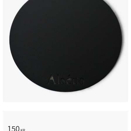
150
KR