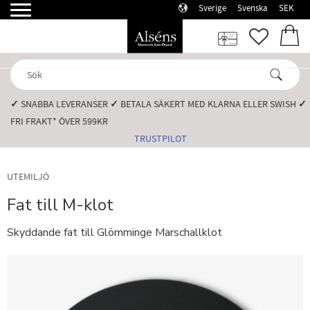
Sverige
Svenska
SEK
Meny
FAVORI
KUN
✓
SNABBA LEVERANSER️
✓
BETALA SÄKERT MED KLARNA ELLER SWISH️
✓
FRI FRAKT* ÖVER 599KR️
TRUSTPILOT
UTEMILJÖ
Fat till M-klot
Skyddande fat till Glömminge Marschallklot