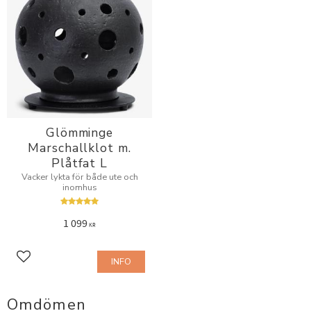
Glömminge
Marschallklot m.
Plåtfat L
Vacker lykta för både ute och
inomhus
1 099
KR
INFO
Lägg till i favoriter
Omdömen