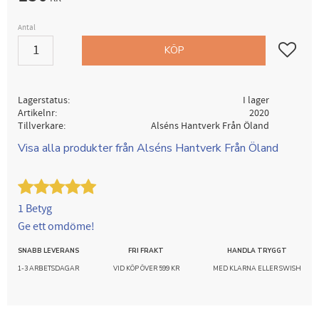
Antal
Lägg till i
KÖP
Lagerstatus
I lager
Artikelnr
2020
Tillverkare
Alséns Hantverk Från Öland
Visa alla produkter från Alséns Hantverk Från Öland
1 Betyg
Ge ett omdöme!
SNABB LEVERANS
FRI FRAKT
HANDLA TRYGGT
1-3 ARBETSDAGAR
VID KÖP ÖVER 599 KR
MED KLARNA ELLER SWISH