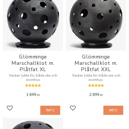
Glömminge
Glömminge
Marschallklot m.
Marschallklot m.
Plåtfat XL
Plåtfat XXL
Vacker lykta för både ute och
Vacker lykta för både ute och
inomhus
inomhus.
1 849
2 899
KR
KR
INFO
INFO
Lägg till i favoriter
Lägg till i favoriter