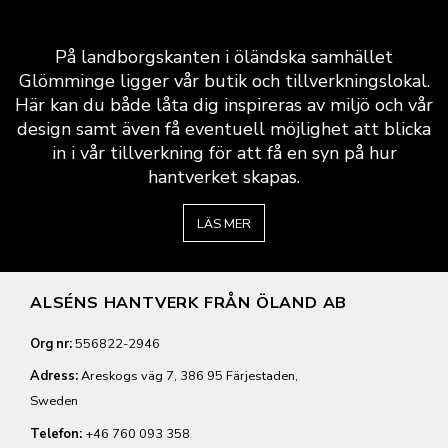
På landborgskanten i öländska samhället
Glömminge ligger vår butik och tillverkningslokal.
Här kan du både låta dig inspireras av miljö och vår
design samt även få eventuell möjlighet att blicka
in i vår tillverkning för att få en syn på hur
hantverket skapas.
LÄS MER
ALSÉNS HANTVERK FRÅN ÖLAND AB
Org nr:
556822-2946
Adress:
Areskogs väg 7, 386 95 Färjestaden,
Sweden
Telefon:
+46 760 093 358