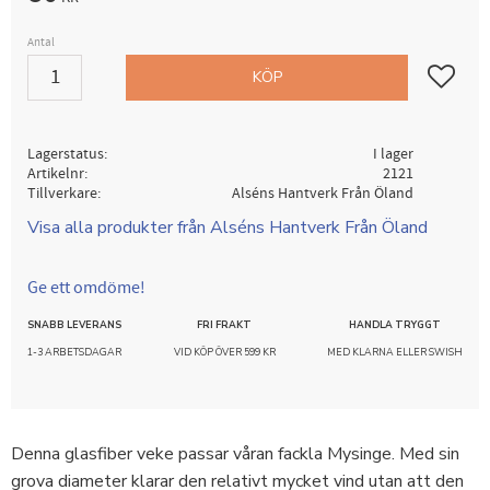
Antal
Lägg till i
KÖP
Lagerstatus
I lager
Artikelnr
2121
Tillverkare
Alséns Hantverk Från Öland
Visa alla produkter från Alséns Hantverk Från Öland
Ge ett omdöme!
SNABB LEVERANS
FRI FRAKT
HANDLA TRYGGT
1-3 ARBETSDAGAR
VID KÖP ÖVER 599 KR
MED KLARNA ELLER SWISH
Denna glasfiber veke passar våran fackla Mysinge. Med sin
grova diameter klarar den relativt mycket vind utan att den