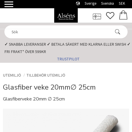
Sverige
Svenska
SEK
Meny
FAVORI
KUN
✓
SNABBA LEVERANSER️
✓
BETALA SÄKERT MED KLARNA ELLER SWISH️
✓
FRI FRAKT* ÖVER 599KR️
TRUSTPILOT
UTEMILJÖ
TILLBEHÖR UTEMILJÖ
Glasfiber veke 20mm∅ 25cm
Glasfiberveke 20mm ∅ 25cm