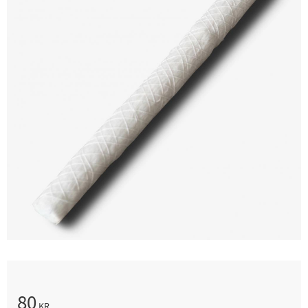
80
KR