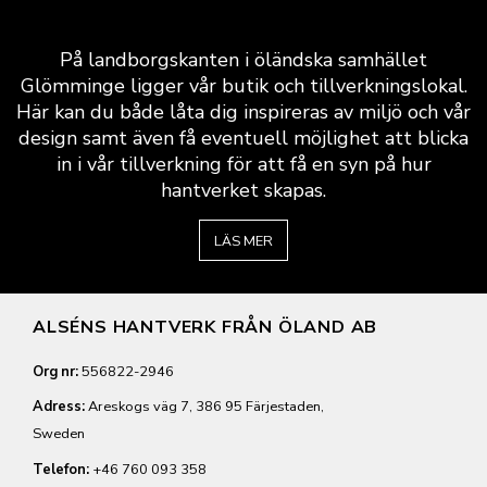
På landborgskanten i öländska samhället
Glömminge ligger vår butik och tillverkningslokal.
Här kan du både låta dig inspireras av miljö och vår
design samt även få eventuell möjlighet att blicka
in i vår tillverkning för att få en syn på hur
hantverket skapas.
LÄS MER
ALSÉNS HANTVERK FRÅN ÖLAND AB
Org nr:
556822-2946
Adress:
Areskogs väg 7, 386 95 Färjestaden,
Sweden
Telefon:
+46 760 093 358