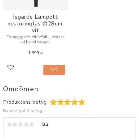
Isgärde Lampett
m.stormglas ∅28cm,
vit
En snygg och effektfull ljusstake
att ha på väggen
1 399
KR
INFO
Lägg till i favoriter
Omdömen
Produktens betyg
Baserat på 3 betyg.
Du