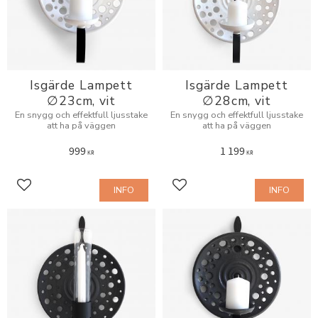
Isgärde Lampett
Isgärde Lampett
∅23cm, vit
∅28cm, vit
En snygg och effektfull ljusstake
En snygg och effektfull ljusstake
att ha på väggen
att ha på väggen
999
1 199
KR
KR
INFO
INFO
Lägg till i favoriter
Lägg till i favoriter