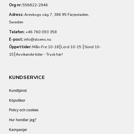
Org nr:
556822-2946
Adress:
Areskogs väg 7, 386 95 Färjestaden,
Sweden
Telefon:
+46 760 093 358
E-post:
info@alsens.nu
Öppettider:
Mån-Fre 10-18⎮Lörd 10-15 ⎮Sönd 10-
15⎮
Avvikande tider - Tryck här!
KUNDSERVICE
Kundtjänst
Köpvillkor
Policy och cookies
Hur handlar jag?
Kampanjer