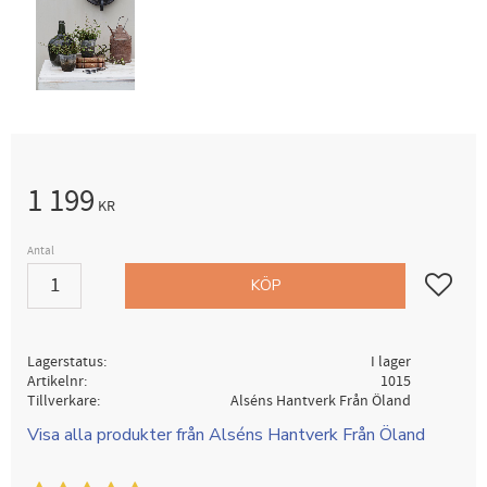
1 199
KR
Antal
Lägg till i
KÖP
Lagerstatus
I lager
Artikelnr
1015
Tillverkare
Alséns Hantverk Från Öland
Visa alla produkter från Alséns Hantverk Från Öland