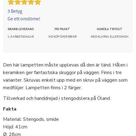
3 Betyg
Ge ett omdöme!
SNABB LEVERANS
FRI FRAKT
HANDLA TRYGGT
1-3 ARBETSDAGAR
VID KÖP ÖVER 599 KR
MED KLARNA ELLER SWISH
Den här lampetten måste upplevas då den är tänd. Hålen i
keramiken ger fantastiska skuggor på väggen. Finns i tre
varianter. Skruvas enkelt upp med en skruv på väggen som
medföljer. Lampetten finns i 2 färger.
Tillverkad och handdrejad i stengodslera på Öland.
Fakta
Material: Stengods, smide
Höjd: 41cm
Ø: 28cm