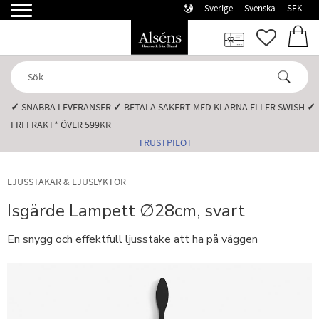
Sverige
Svenska
SEK
Meny
FAVORI
KUN
✓
SNABBA LEVERANSER️
✓
BETALA SÄKERT MED KLARNA ELLER SWISH️
✓
FRI FRAKT* ÖVER 599KR️
TRUSTPILOT
LJUSSTAKAR & LJUSLYKTOR
Isgärde Lampett ∅28cm, svart
En snygg och effektfull ljusstake att ha på väggen