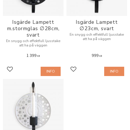
Isgärde Lampett
Isgärde Lampett
m.stormglas ∅28cm,
∅23cm, svart
svart
En snygg och effektfull ljusstake
att ha på väggen
En snygg och effektfull ljusstake
att ha på väggen
1 399
999
KR
KR
INFO
INFO
Lägg till i favoriter
Lägg till i favoriter