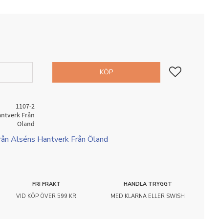
Lägg till i favorit
KÖP
1107-2
antverk Från
Öland
från Alséns Hantverk Från Öland
FRI FRAKT
HANDLA TRYGGT
VID KÖP ÖVER 599 KR
MED KLARNA ELLER SWISH