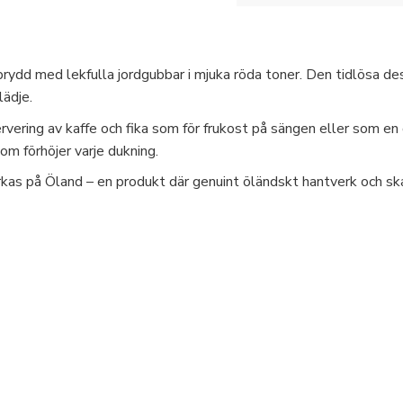
rydd med lekfulla jordgubbar i mjuka röda toner. Den tidlösa d
lädje.
rvering av kaffe och fika som för frukost på sängen eller som en 
om förhöjer varje dukning.
rkas på Öland – en produkt där genuint öländskt hantverk och sk