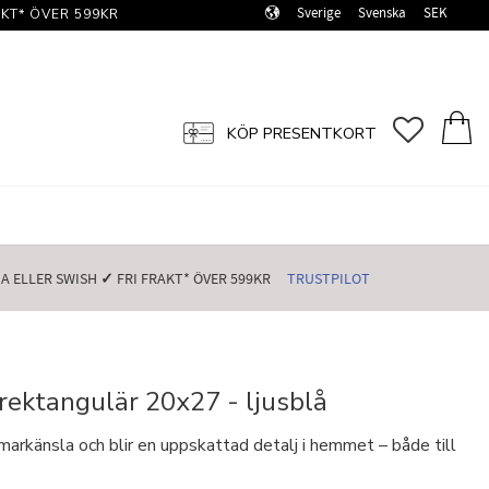
Sverige
Svenska
SEK
KT* ÖVER 599KR️
FAVORI
KUN
KÖP PRESENTKORT
 ELLER SWISH️
✓
FRI FRAKT* ÖVER 599KR️
TRUSTPILOT
rektangulär 20x27 - ljusblå
arkänsla och blir en uppskattad detalj i hemmet – både till