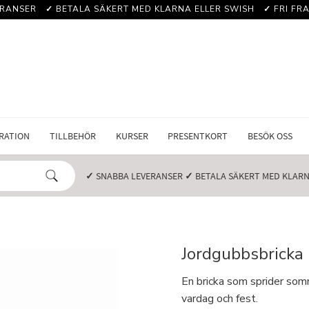
RANSER️
✓
BETALA SÄKERT MED KLARNA ELLER SWISH️
✓
FRI FRA
RATION
TILLBEHÖR
KURSER
PRESENTKORT
BESÖK OSS
✓
SNABBA LEVERANSER️
✓
BETALA SÄKERT MED KLARNA
Jordgubbsbricka 
En bricka som sprider somm
vardag och fest.