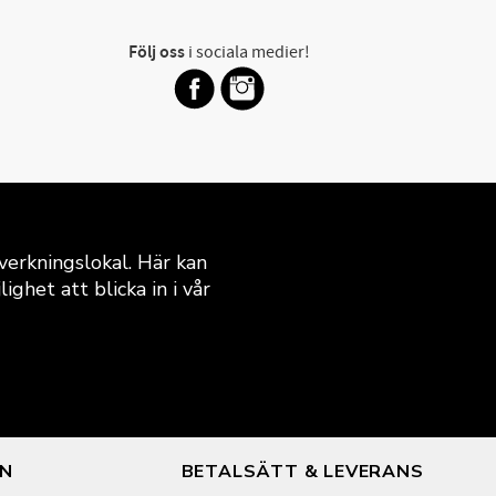
Följ oss
i sociala medier!
verkningslokal. Här kan
ghet att blicka in i vår
ON
BETALSÄTT & LEVERANS