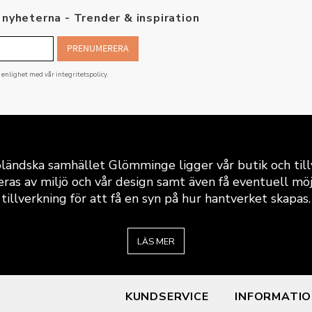
nyheterna - Trender & inspiration
PRENUMERERA
i enlighet med vår
integritetspolicy
.
ländska samhället Glömminge ligger vår butik och till
eras av miljö och vår design samt även få eventuell möjli
tillverkning för att få en syn på hur hantverket skapas.
LÄS MER
KUNDSERVICE
INFORMATI