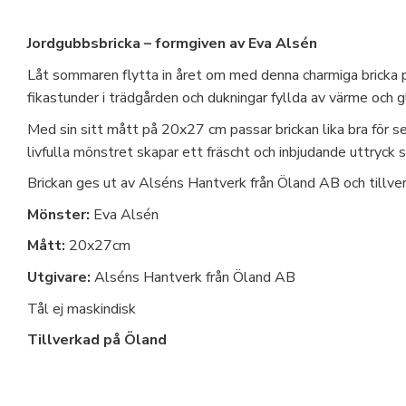
Jordgubbsbricka – formgiven av Eva Alsén
Låt sommaren flytta in året om med denna charmiga bricka p
fikastunder i trädgården och dukningar fyllda av värme och g
Med sin sitt mått på 20x27 cm passar brickan lika bra för se
livfulla mönstret skapar ett fräscht och inbjudande uttryck s
Brickan ges ut av Alséns Hantverk från Öland AB och tillve
Mönster:
Eva Alsén
Mått:
20x27cm
Utgivare:
Alséns Hantverk från Öland AB
Tål ej maskindisk
Tillverkad på Öland