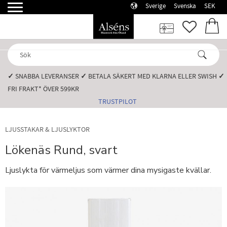
Sverige
Svenska
SEK
Meny
FAVORI
KUN
✓
SNABBA LEVERANSER️
✓
BETALA SÄKERT MED KLARNA ELLER SWISH️
✓
FRI FRAKT* ÖVER 599KR️
TRUSTPILOT
LJUSSTAKAR & LJUSLYKTOR
Lökenäs Rund, svart
Ljuslykta för värmeljus som värmer dina mysigaste kvällar.