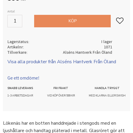
Antal
Lägg till i
KÖP
Lagerstatus
I lager
Artikelnr
1071
Tillverkare
Alséns Hantverk Från Öland
Visa alla produkter från Alséns Hantverk Från Öland
Ge ett omdöme!
SNABB LEVERANS
FRI FRAKT
HANDLA TRYGGT
1-3 ARBETSDAGAR
VID KÖP ÖVER 599 KR
MED KLARNA ELLER SWISH
Lökenäs har en botten handdrejade i stengods med en
ljushållare och handtag pläterad i metall. Glasröret gör att