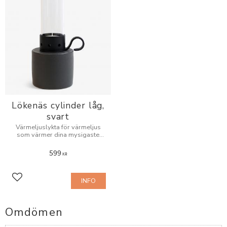
Lökenäs cylinder låg,
svart
Värmeljuslykta för värmeljus
som värmer dina mysigaste
kvällar.
599
KR
INFO
Lägg till i favoriter
Omdömen