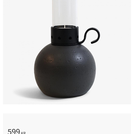
599
KR