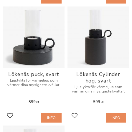
Lökenäs puck, svart
Lökenäs Cylinder
hög, svart
Ljuslykta för värmeljus som
värmer dina mysigaste kvällar.
Ljuslykta för värmeljus som
värmer dina mysigaste kvällar.
599
599
KR
KR
INFO
INFO
Lägg till i favoriter
Lägg till i favoriter