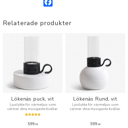
Relaterade produkter
Lökenäs puck, vit
Lökenäs Rund, vit
Ljuslykta för värmeljus som
Ljuslykta för värmeljus som
värmer dina mysigaste kvällar.
värmer dina mysigaste kvällar.
599
599
KR
KR