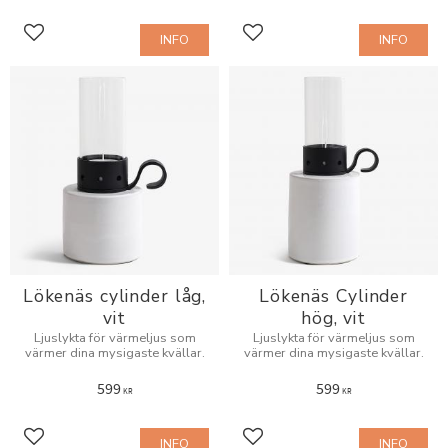
INFO
INFO
Lägg till i favoriter
Lägg till i favoriter
Lökenäs cylinder låg,
Lökenäs Cylinder
vit
hög, vit
Ljuslykta för värmeljus som
Ljuslykta för värmeljus som
värmer dina mysigaste kvällar.
värmer dina mysigaste kvällar.
599
599
KR
KR
INFO
INFO
Lägg till i favoriter
Lägg till i favoriter