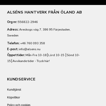
ALSÉNS HANTVERK FRÅN ÖLAND AB
Org nr:
556822-2946
Adress:
Areskogs väg 7, 386 95 Färjestaden,
Sweden
Telefon:
+46 760 093 358
E-post:
info@alsens.nu
Öppettider:
Mån-Fre 10-18⎮Lörd 10-15 ⎮Sönd 10-
15⎮
Avvikande tider - Tryck här!
KUNDSERVICE
Kundtjänst
Köpvillkor
Policy och cookies