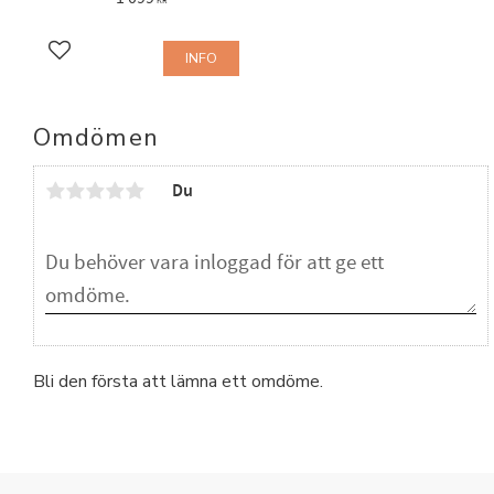
KR
INFO
Lägg till i favoriter
Omdömen
Du
Bli den första att lämna ett omdöme.