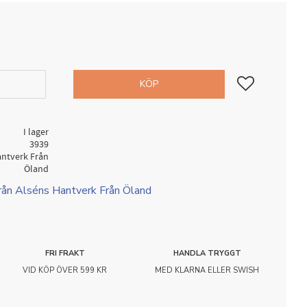
Lägg till i favorit
KÖP
I lager
3939
antverk Från
Öland
från Alséns Hantverk Från Öland
FRI FRAKT
HANDLA TRYGGT
VID KÖP ÖVER 599 KR
MED KLARNA ELLER SWISH