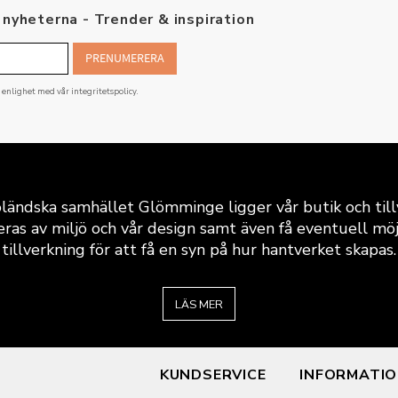
nyheterna - Trender & inspiration
PRENUMERERA
i enlighet med vår
integritetspolicy
.
ländska samhället Glömminge ligger vår butik och till
eras av miljö och vår design samt även få eventuell möjli
tillverkning för att få en syn på hur hantverket skapas.
LÄS MER
KUNDSERVICE
INFORMATI