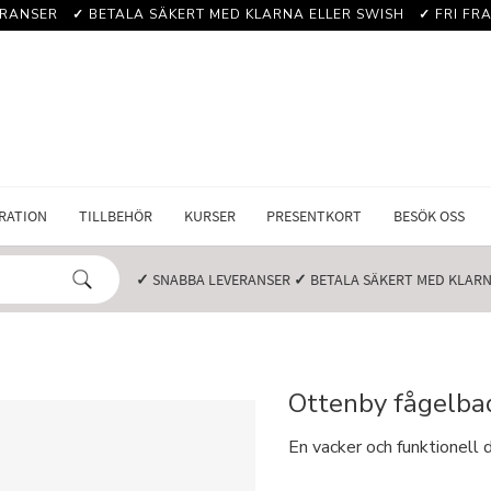
RANSER️
✓
BETALA SÄKERT MED KLARNA ELLER SWISH️
✓
FRI FRA
RATION
TILLBEHÖR
KURSER
PRESENTKORT
BESÖK OSS
✓
SNABBA LEVERANSER️
✓
BETALA SÄKERT MED KLARNA
Ottenby fågelbad
En vacker och funktionell d