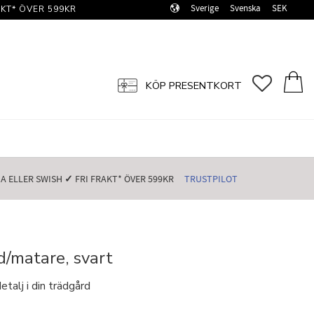
Sverige
Svenska
SEK
KT* ÖVER 599KR️
FAVORI
KUN
KÖP PRESENTKORT
 ELLER SWISH️
✓
FRI FRAKT* ÖVER 599KR️
TRUSTPILOT
/matare, svart
etalj i din trädgård