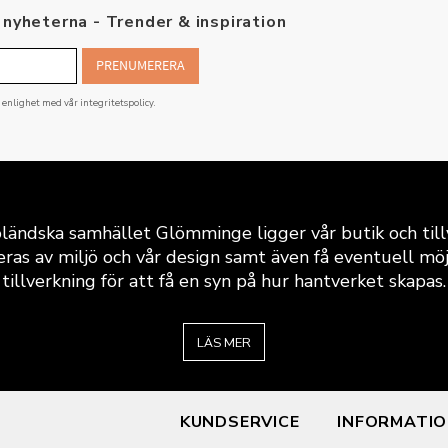
nyheterna - Trender & inspiration
PRENUMERERA
i enlighet med vår
integritetspolicy
.
ländska samhället Glömminge ligger vår butik och till
eras av miljö och vår design samt även få eventuell möjli
tillverkning för att få en syn på hur hantverket skapas.
LÄS MER
KUNDSERVICE
INFORMATI