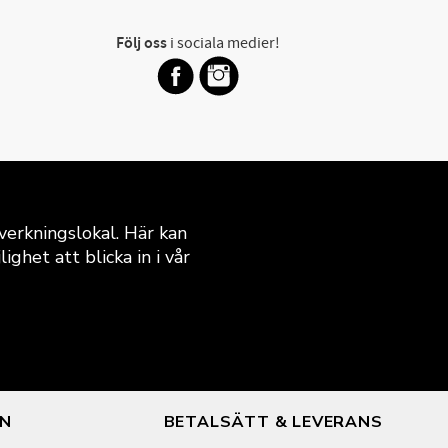
Följ oss
i sociala medier!
verkningslokal. Här kan
ghet att blicka in i vår
ON
BETALSÄTT & LEVERANS