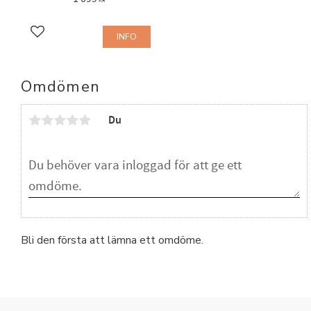
KR
INFO
Lägg till i favoriter
Omdömen
Du
Bli den första att lämna ett omdöme.