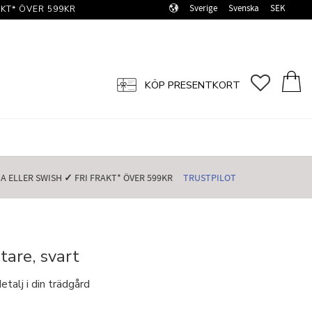
Sverige
Svenska
SEK
KT* ÖVER 599KR️
FAVORI
KUN
KÖP PRESENTKORT
 ELLER SWISH️
✓
FRI FRAKT* ÖVER 599KR️
TRUSTPILOT
are, svart
etalj i din trädgård