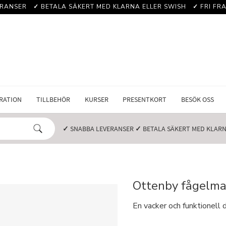
RANSER️
✓
BETALA SÄKERT MED KLARNA ELLER SWISH️
✓
FRI FRA
RATION
TILLBEHÖR
KURSER
PRESENTKORT
BESÖK OSS
✓
SNABBA LEVERANSER️
✓
BETALA SÄKERT MED KLARNA
Ottenby fågelmat
En vacker och funktionell d