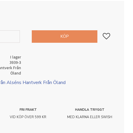
Lägg till i favorit
KÖP
I lager
3939-3
antverk Från
Öland
från Alséns Hantverk Från Öland
FRI FRAKT
HANDLA TRYGGT
VID KÖP ÖVER 599 KR
MED KLARNA ELLER SWISH