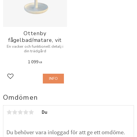
Ottenby
fågelbad/matare, vit
En vacker och funktionell detalj i
din trädgård
1 099
KR
INFO
Lägg till i favoriter
Omdömen
Du