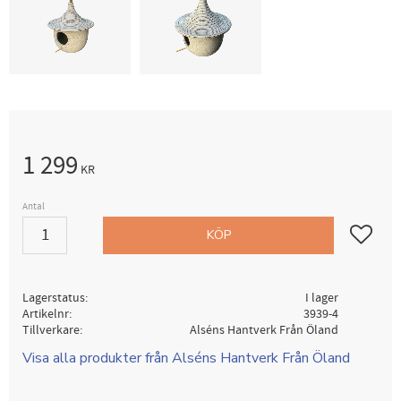
1 299
KR
Antal
Lägg till i
KÖP
Lagerstatus
I lager
Artikelnr
3939-4
Tillverkare
Alséns Hantverk Från Öland
Visa alla produkter från Alséns Hantverk Från Öland