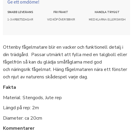
Ge ett omdöme!
SNABB LEVERANS
FRI FRAKT
HANDLA TRYGGT
1-3 ARBETSDAGAR
VID KÖP ÖVER 599 KR
MED KLARNA ELLER SWISH
Ottenby fågelmatare blir en vacker och funktionell detalj i
din trädgård. Passar utmärkt att fylla med en talgboll eller
fågelfrön så kan du glädja småfåglarna med god
och näringsrik fågelmat. Häng fågelmataren nära ett fönster
och njut av naturens skådespel varje dag.
Fakta
Material: Stengods, Jute rep
Längd på rep: 2m
Diameter: ca 20cm
Kommentarer