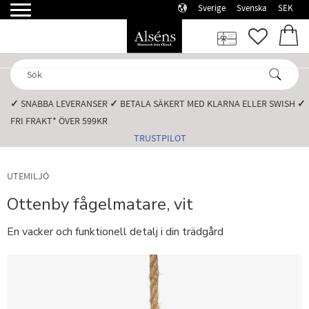
Sverige
Svenska
SEK
Meny
FAVORI
KUN
✓
SNABBA LEVERANSER️
✓
BETALA SÄKERT MED KLARNA ELLER SWISH️
✓
FRI FRAKT* ÖVER 599KR️
TRUSTPILOT
UTEMILJÖ
Ottenby fågelmatare, vit
En vacker och funktionell detalj i din trädgård