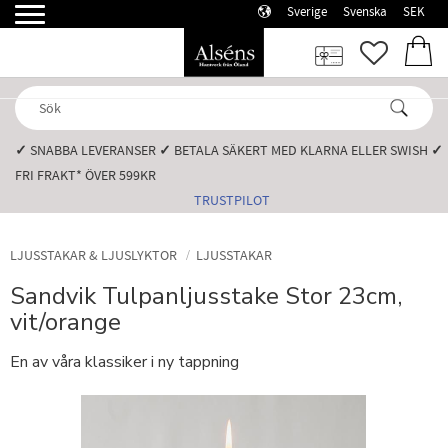
Sverige
Svenska
SEK
Meny
FAVORI
KUN
✓
SNABBA LEVERANSER️
✓
BETALA SÄKERT MED KLARNA ELLER SWISH️
✓
FRI FRAKT* ÖVER 599KR️
TRUSTPILOT
LJUSSTAKAR & LJUSLYKTOR
LJUSSTAKAR
Sandvik Tulpanljusstake Stor 23cm,
vit/orange
En av våra klassiker i ny tappning