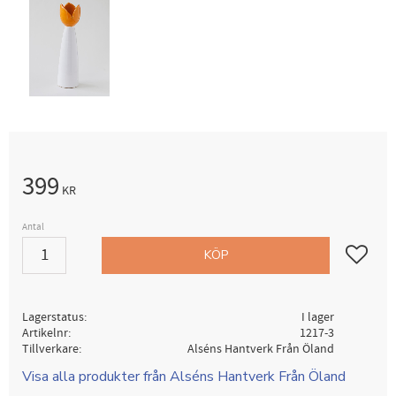
399
KR
Antal
Lägg till i
KÖP
Lagerstatus
I lager
Artikelnr
1217-3
Tillverkare
Alséns Hantverk Från Öland
Visa alla produkter från Alséns Hantverk Från Öland