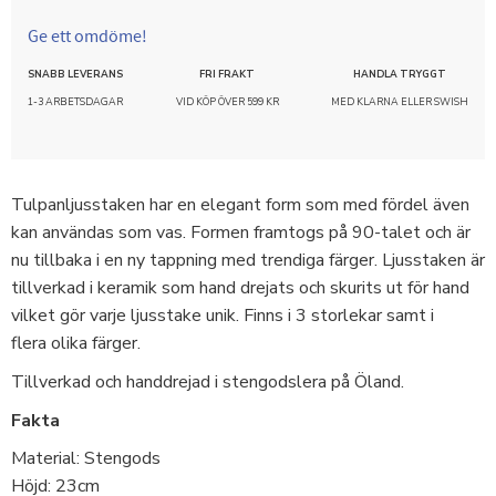
Ge ett omdöme!
SNABB LEVERANS
FRI FRAKT
HANDLA TRYGGT
1-3 ARBETSDAGAR
VID KÖP ÖVER 599 KR
MED KLARNA ELLER SWISH
Tulpanljusstaken har en elegant form som med fördel även
kan användas som vas. Formen framtogs på 90-talet och är
nu tillbaka i en ny tappning med trendiga färger. Ljusstaken är
tillverkad i keramik som hand drejats och skurits ut för hand
vilket gör varje ljusstake unik. Finns i 3 storlekar samt i
flera olika färger.
Tillverkad och handdrejad i stengodslera på Öland.
Fakta
Material: Stengods
Höjd: 23cm