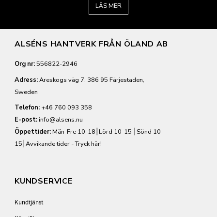
LÄS MER
ALSÉNS HANTVERK FRÅN ÖLAND AB
Org nr:
556822-2946
Adress:
Areskogs väg 7, 386 95 Färjestaden,
Sweden
Telefon:
+46 760 093 358
E-post:
info@alsens.nu
Öppettider:
Mån-Fre 10-18⎮Lörd 10-15 ⎮Sönd 10-
15⎮
Avvikande tider - Tryck här!
KUNDSERVICE
Kundtjänst