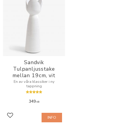
Sandvik
Tulpanljusstake
mellan 19cm, vit
En av våra klassiker i ny
tappning
349
KR
INFO
Lägg till i favoriter