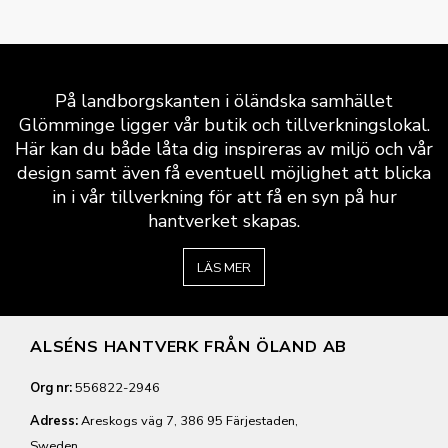
På landborgskanten i öländska samhället
Glömminge ligger vår butik och tillverkningslokal.
Här kan du både låta dig inspireras av miljö och vår
design samt även få eventuell möjlighet att blicka
in i vår tillverkning för att få en syn på hur
hantverket skapas.
LÄS MER
ALSÉNS HANTVERK FRÅN ÖLAND AB
Org nr:
556822-2946
Adress:
Areskogs väg 7, 386 95 Färjestaden,
Sweden