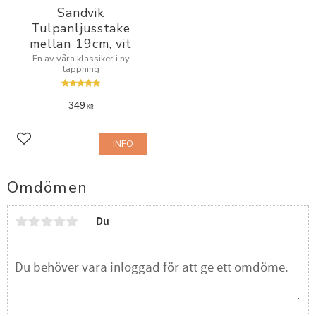
Sandvik
Tulpanljusstake
mellan 19cm, vit
En av våra klassiker i ny
tappning
349
KR
INFO
Lägg till i favoriter
Omdömen
Du