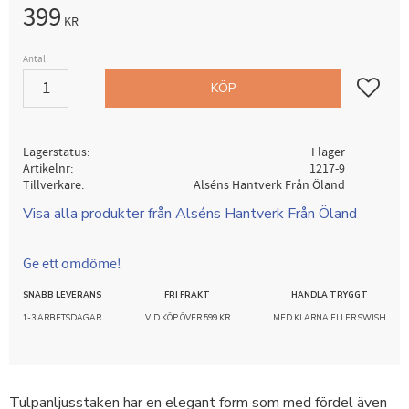
399
KR
Antal
Lägg till i
KÖP
Lagerstatus
I lager
Artikelnr
1217-9
Tillverkare
Alséns Hantverk Från Öland
Visa alla produkter från Alséns Hantverk Från Öland
Ge ett omdöme!
SNABB LEVERANS
FRI FRAKT
HANDLA TRYGGT
1-3 ARBETSDAGAR
VID KÖP ÖVER 599 KR
MED KLARNA ELLER SWISH
Tulpanljusstaken har en elegant form som med fördel även