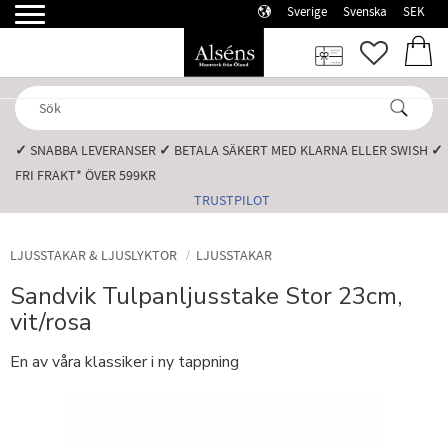
Sverige
Svenska
SEK
Meny
FAVORI
KUN
✓
SNABBA LEVERANSER️
✓
BETALA SÄKERT MED KLARNA ELLER SWISH️
✓
FRI FRAKT* ÖVER 599KR️
TRUSTPILOT
LJUSSTAKAR & LJUSLYKTOR
LJUSSTAKAR
Sandvik Tulpanljusstake Stor 23cm,
vit/rosa
En av våra klassiker i ny tappning