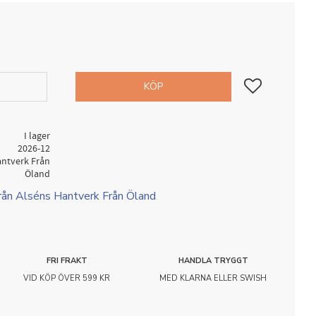
Lägg till i favorit
KÖP
I lager
2026-12
antverk Från
Öland
från Alséns Hantverk Från Öland
FRI FRAKT
HANDLA TRYGGT
VID KÖP ÖVER 599 KR
MED KLARNA ELLER SWISH