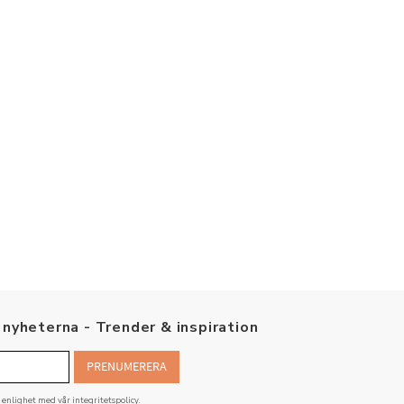
nyheterna - Trender & inspiration
PRENUMERERA
i enlighet med vår
integritetspolicy
.