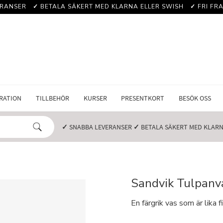
RANSER️
✓
BETALA SÄKERT MED KLARNA ELLER SWISH️
✓
FRI FRA
RATION
TILLBEHÖR
KURSER
PRESENTKORT
BESÖK OSS
✓
SNABBA LEVERANSER️
✓
BETALA SÄKERT MED KLARNA
Sandvik Tulpanva
En färgrik vas som är lika