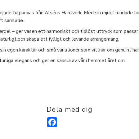
rejade tulpanvas från Alséns Hantverk. Med sin mjukt rundade fo
rt samlade.
erdel – ger vasen ett harmoniskt och tidlöst uttryck som passar
aturligt och skapa ett fylligt och levande arrangemang.
 sin egen karaktär och små variationer som vittnar om genuint ha
turliga elegans och ger en känsla av vår i hemmet året om.
Dela med dig
Facebook