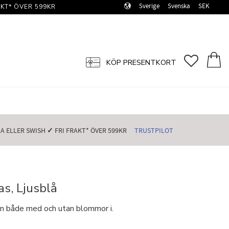
Sverige
Svenska
SEK
KT* ÖVER 599KR️
FAVORI
KUN
KÖP PRESENTKORT
 ELLER SWISH️
✓
FRI FRAKT* ÖVER 599KR️
TRUSTPILOT
s, Ljusblå
 fin både med och utan blommor i.