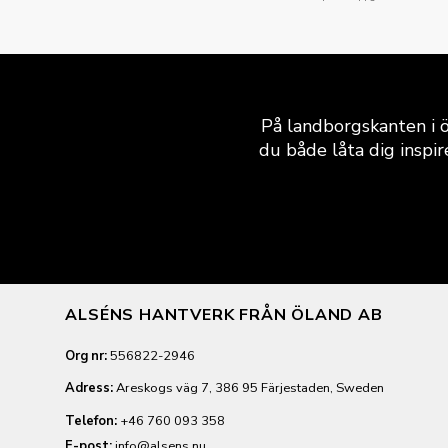
På landborgskanten i ö
du både låta dig inspir
ALSÉNS HANTVERK FRÅN ÖLAND AB
Org nr:
556822-2946
Adress:
Areskogs väg 7, 386 95 Färjestaden, Sweden
Telefon:
+46 760 093 358
E-post:
info@alsens.nu