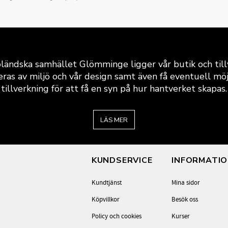
ländska samhället Glömminge ligger vår butik och till
eras av miljö och vår design samt även få eventuell möjli
tillverkning för att få en syn på hur hantverket skapas.
LÄS MER
KUNDSERVICE
INFORMATI
Kundtjänst
Mina sidor
Köpvillkor
Besök oss
Policy och cookies
Kurser