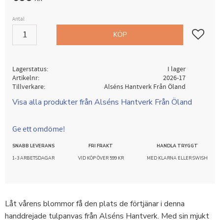
Antal
Lägg till i
KÖP
Lagerstatus
I lager
Artikelnr
2026-17
Tillverkare
Alséns Hantverk Från Öland
Visa alla produkter från Alséns Hantverk Från Öland
Ge ett omdöme!
SNABB LEVERANS
FRI FRAKT
HANDLA TRYGGT
1-3 ARBETSDAGAR
VID KÖP ÖVER 599 KR
MED KLARNA ELLER SWISH
Låt vårens blommor få den plats de förtjänar i denna
handdrejade tulpanvas från Alséns Hantverk. Med sin mjukt