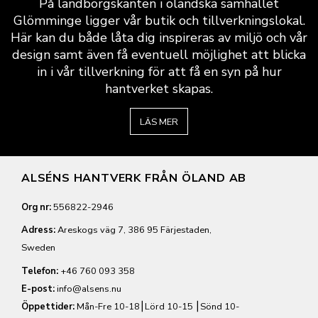
På landborgskanten i öländska samhället
Glömminge ligger vår butik och tillverkningslokal.
Här kan du både låta dig inspireras av miljö och vår
design samt även få eventuell möjlighet att blicka
in i vår tillverkning för att få en syn på hur
hantverket skapas.
LÄS MER
ALSÉNS HANTVERK FRÅN ÖLAND AB
Org nr:
556822-2946
Adress:
Areskogs väg 7, 386 95 Färjestaden,
Sweden
Telefon:
+46 760 093 358
E-post:
info@alsens.nu
Öppettider:
Mån-Fre 10-18⎮Lörd 10-15 ⎮Sönd 10-