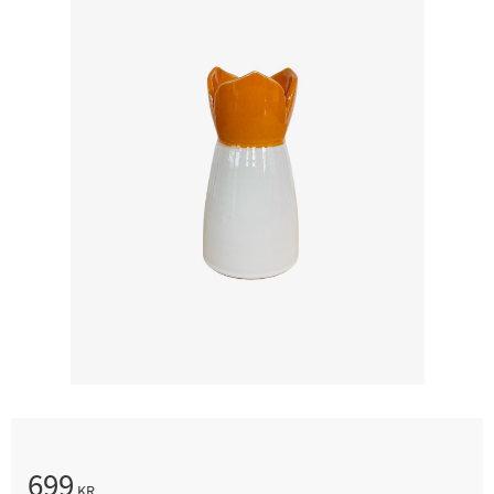
699
KR