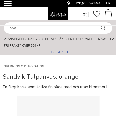
Sverige
Svenska
SEK
Meny
FAVORI
KUN
✓
SNABBA LEVERANSER️
✓
BETALA SÄKERT MED KLARNA ELLER SWISH️
✓
FRI FRAKT* ÖVER 599KR️
TRUSTPILOT
INREDNING & DEKORATION
Sandvik Tulpanvas, orange
En färgrik vas som är lika fin både med och utan blommor i.