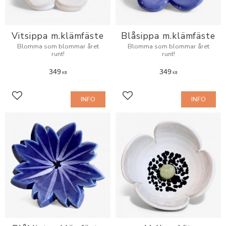
Vitsippa m.klämfäste
Blåsippa m.klämfäste
Blomma som blommar året
Blomma som blommar året
runt!
runt!
349
349
KR
KR
INFO
INFO
Lägg till i favoriter
Lägg till i favoriter