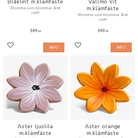
Blåklint m.klämfäste
Vallmo Vit
m.klämfäste
Blomma som blommar året
runt!
Blomma som blommar året
runt!
349
349
KR
KR
INFO
INFO
Lägg till i favoriter
Lägg till i favoriter
Aster ljuslila
Aster orange
m.klämfäste
m.klämfäste