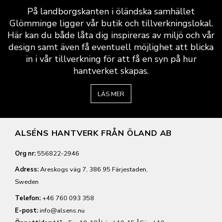
På landborgskanten i öländska samhället
Glömminge ligger vår butik och tillverkningslokal.
Här kan du både låta dig inspireras av miljö och vår
design samt även få eventuell möjlighet att blicka
in i vår tillverkning för att få en syn på hur
hantverket skapas.
LÄS MER
ALSÉNS HANTVERK FRÅN ÖLAND AB
Org nr:
556822-2946
Adress:
Areskogs väg 7, 386 95 Färjestaden,
Sweden
Telefon:
+46 760 093 358
E-post:
info@alsens.nu