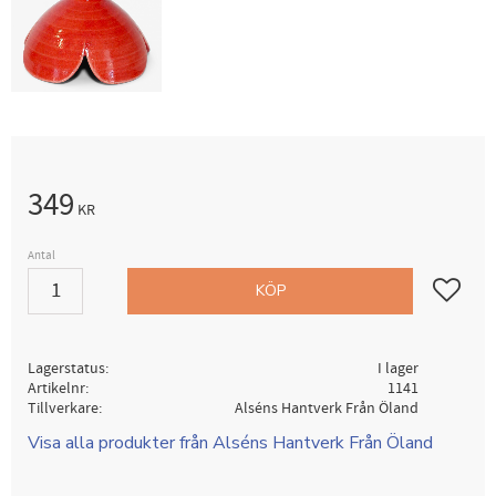
349
KR
Antal
Lägg till i
KÖP
Lagerstatus
I lager
Artikelnr
1141
Tillverkare
Alséns Hantverk Från Öland
Visa alla produkter från Alséns Hantverk Från Öland