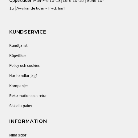
Öppettider:
Mån-Fre 10-18⎮Lörd 10-15 ⎮Sönd 10-
15⎮
Avvikande tider - Tryck här!
KUNDSERVICE
Kundtjänst
Köpvillkor
Policy och cookies
Hur handlar jag?
Kampanjer
Reklamation och retur
Sök ditt paket
INFORMATION
Mina sidor