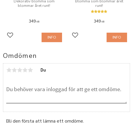
Dekorativ blomma som
Blomma som blommar året
blommar året runt!
runt!
349
349
KR
KR
INFO
INFO
Lägg till i favoriter
Lägg till i favoriter
Omdömen
Du
Bli den första att lämna ett omdöme.