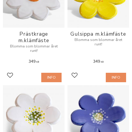
Prästkrage
Gulsippa m.klämfäste
m.klämfäste
Blomma som blommar året
runt!
Blomma som blommar året
runt!
349
349
KR
KR
INFO
INFO
Lägg till i favoriter
Lägg till i favoriter