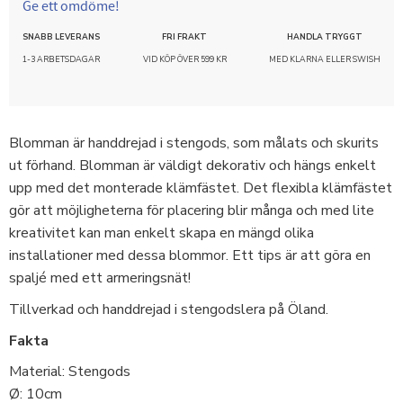
Ge ett omdöme!
SNABB LEVERANS
FRI FRAKT
HANDLA TRYGGT
1-3 ARBETSDAGAR
VID KÖP ÖVER 599 KR
MED KLARNA ELLER SWISH
Blomman är handdrejad i stengods, som målats och skurits
ut förhand. Blomman är väldigt dekorativ och hängs enkelt
upp med det monterade klämfästet. Det flexibla klämfästet
gör att möjligheterna för placering blir många och med lite
kreativitet kan man enkelt skapa en mängd olika
installationer med dessa blommor. Ett tips är att göra en
spaljé med ett armeringsnät!
Tillverkad och handdrejad i stengodslera på Öland.
Fakta
Material: Stengods
Ø: 10cm