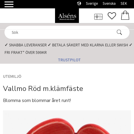
Sverige
Svenska
SEK
Meny
FAVORI
KUN
✓
SNABBA LEVERANSER️
✓
BETALA SÄKERT MED KLARNA ELLER SWISH️
✓
FRI FRAKT* ÖVER 599KR️
TRUSTPILOT
UTEMILJÖ
Vallmo Röd m.klämfäste
Blomma som blommar året runt!