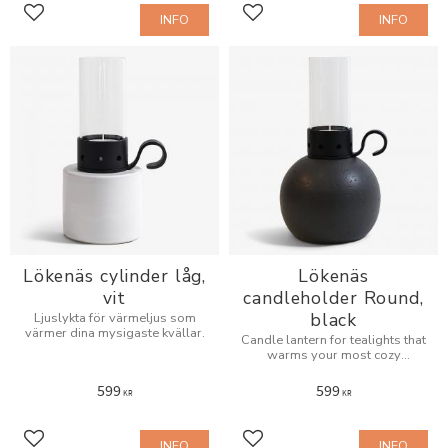
INFO
INFO
Add to favorites
Add to favorites
Lökenäs cylinder låg,
Lökenäs
vit
candleholder Round,
black
Ljuslykta för värmeljus som
värmer dina mysigaste kvällar.
Candle lantern for tealights that
warms your most cozy
evenings.
599
599
KR
KR
INFO
INFO