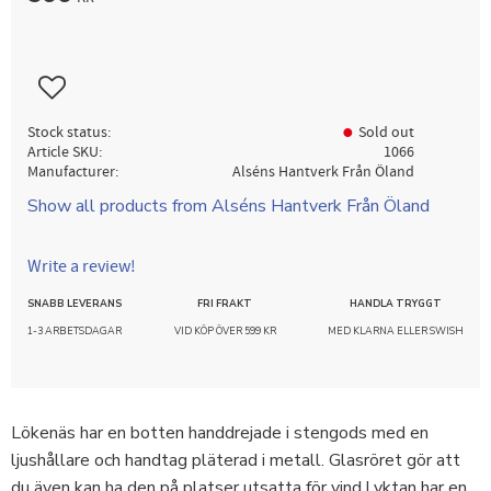
Add to favorites
Stock status
Sold out
Article SKU
1066
Manufacturer
Alséns Hantverk Från Öland
Show all products from Alséns Hantverk Från Öland
Write a review!
SNABB LEVERANS
FRI FRAKT
HANDLA TRYGGT
1-3 ARBETSDAGAR
VID KÖP ÖVER 599 KR
MED KLARNA ELLER SWISH
Lökenäs har en botten handdrejade i stengods med en
ljushållare och handtag pläterad i metall. Glasröret gör att
du även kan ha den på platser utsatta för vind.Lyktan har en