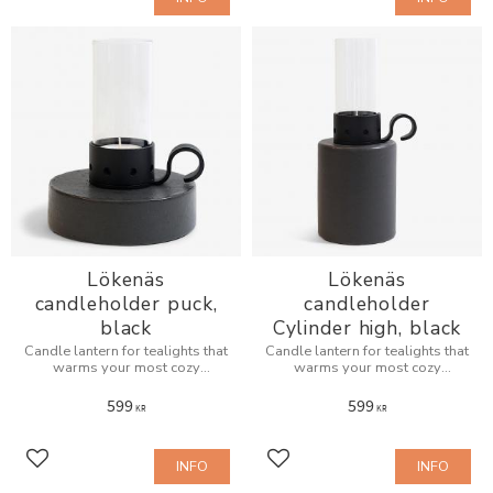
Add to favorites
Add to favorites
Lökenäs
Lökenäs
candleholder puck,
candleholder
black
Cylinder high, black
Candle lantern for tealights that
Candle lantern for tealights that
warms your most cozy
warms your most cozy
evenings.
evenings.
599
599
KR
KR
INFO
INFO
Add to favorites
Add to favorites