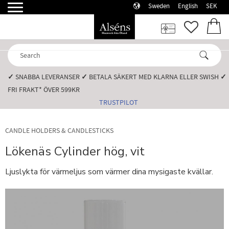
Sweden
English
SEK
Menu
FAVORI
BASK
✓
SNABBA LEVERANSER️
✓
BETALA SÄKERT MED KLARNA ELLER SWISH️
✓
FRI FRAKT* ÖVER 599KR️
TRUSTPILOT
CANDLE HOLDERS & CANDLESTICKS
Lökenäs Cylinder hög, vit
Ljuslykta för värmeljus som värmer dina mysigaste kvällar.