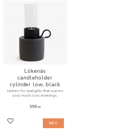
Lökenäs
candleholder
cylinder low, black
lantern for tealights that warms
your most cozy evenings.
599
KR
INFO
Add to favorites