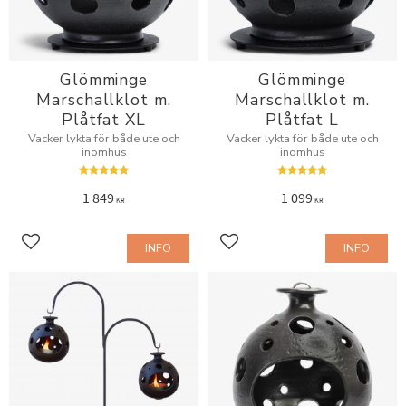
Glömminge
Glömminge
Marschallklot m.
Marschallklot m.
Plåtfat XL
Plåtfat L
Vacker lykta för både ute och
Vacker lykta för både ute och
inomhus
inomhus
1 849
1 099
KR
KR
INFO
INFO
Lägg till i favoriter
Lägg till i favoriter