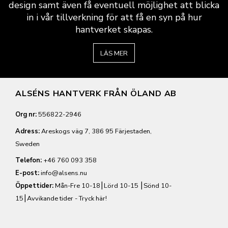
design samt även få eventuell möjlighet att blicka
in i vår tillverkning för att få en syn på hur
hantverket skapas.
LÄS MER
ALSÉNS HANTVERK FRÅN ÖLAND AB
Org nr:
556822-2946
Adress:
Areskogs väg 7, 386 95 Färjestaden,
Sweden
Telefon:
+46 760 093 358
E-post:
info@alsens.nu
Öppettider:
Mån-Fre 10-18⎮Lörd 10-15 ⎮Sönd 10-
15⎮
Avvikande tider - Tryck här!