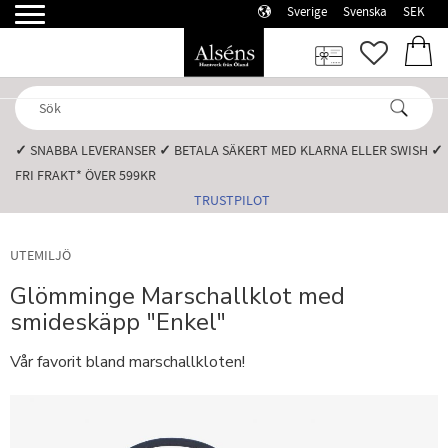
Sverige
Svenska
SEK
Meny
FAVORI
KUN
✓
SNABBA LEVERANSER️
✓
BETALA SÄKERT MED KLARNA ELLER SWISH️
✓
FRI FRAKT* ÖVER 599KR️
TRUSTPILOT
UTEMILJÖ
Glömminge Marschallklot med
smideskäpp "Enkel"
Vår favorit bland marschallkloten!