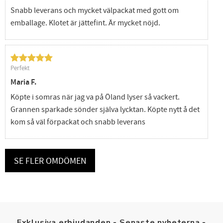
Snabb leverans och mycket välpackat med gott om
emballage. Klotet är jättefint. Är mycket nöjd.
Perfekt
Maria F.
Köpte i somras när jag va på Öland lyser så vackert.
Grannen sparkade sönder själva lycktan. Köpte nytt å det
kom så väl förpackat och snabb leverans
SE FLER OMDÖMEN
Exklusiva erbjudanden - Senaste nyheterna -