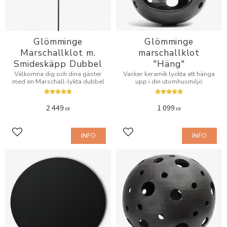
Glömminge
Glömminge
Marschallklot m.
marschallklot
Smideskäpp Dubbel
"Häng"
Välkomna dig och dina gäster
Vacker keramik lyckta att hänga
med en Marschall-lykta dubbel
upp i din utomhusmiljö
2 449
1 099
KR
KR
INFO
INFO
Lägg till i favoriter
Lägg till i favoriter