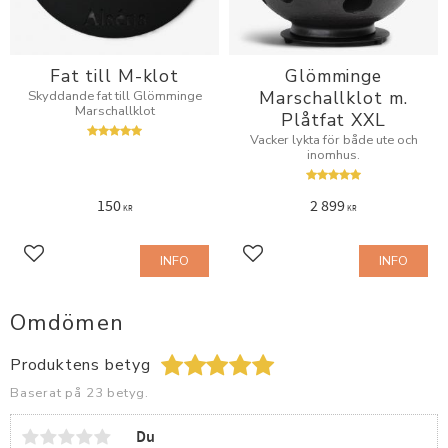
Fat till M-klot
Glömminge
Marschallklot m.
Skyddande fat till Glömminge
Marschallklot
Plåtfat XXL
Vacker lykta för både ute och
inomhus.
150
2 899
KR
KR
INFO
INFO
Lägg till i favoriter
Lägg till i favoriter
Omdömen
Produktens betyg
Baserat på 23 betyg.
Du