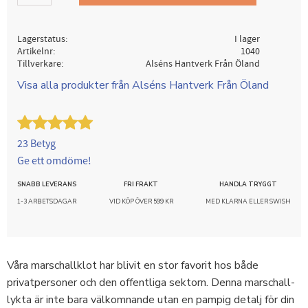
Lagerstatus
I lager
Artikelnr
1040
Tillverkare
Alséns Hantverk Från Öland
Visa alla produkter från Alséns Hantverk Från Öland
23 Betyg
Ge ett omdöme!
SNABB LEVERANS
FRI FRAKT
HANDLA TRYGGT
1-3 ARBETSDAGAR
VID KÖP ÖVER 599 KR
MED KLARNA ELLER SWISH
Våra marschallklot har blivit en stor favorit hos både
privatpersoner och den offentliga sektorn. Denna marschall-
lykta är inte bara välkomnande utan en pampig detalj för din